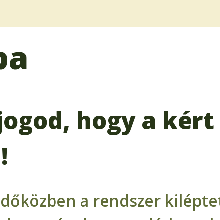
ba
jogod, hogy a kért 
!
időközben a rendszer kiléptet