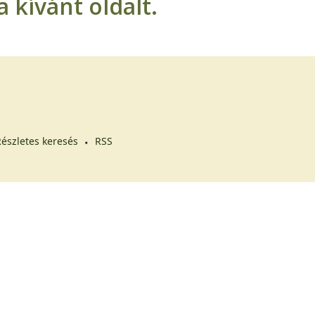
 kívánt oldalt.
észletes keresés
RSS