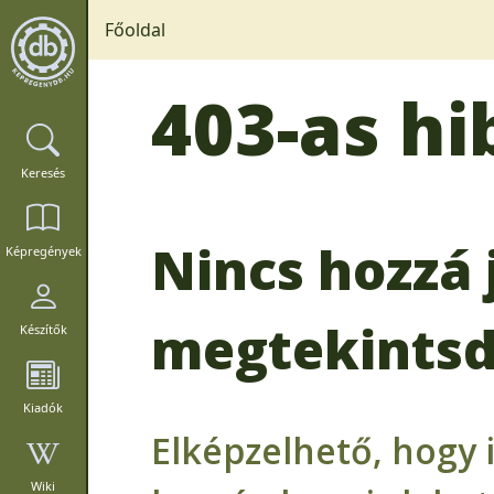
Főoldal
403-as hi
Keresés
Nincs hozzá 
Képregények
megtekintsd
Készítők
Kiadók
Elképzelhető, hogy 
Wiki