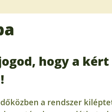
ba
jogod, hogy a kért 
!
időközben a rendszer kiléptet