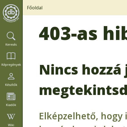
Főoldal
403-as hi
Keresés
Nincs hozzá 
Képregények
megtekintsd
Készítők
Kiadók
Elképzelhető, hogy 
Wiki