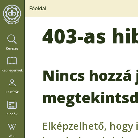
Főoldal
403-as hi
Keresés
Nincs hozzá 
Képregények
megtekintsd
Készítők
Kiadók
Elképzelhető, hogy 
Wiki