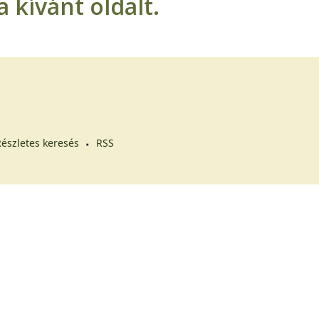
 kívánt oldalt.
észletes keresés
RSS