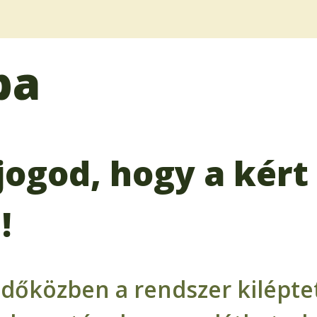
ba
jogod, hogy a kért 
!
időközben a rendszer kiléptet