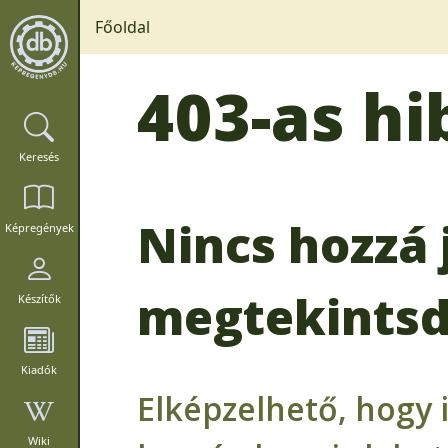
Főoldal
403-as hi
Keresés
Nincs hozzá 
Képregények
megtekintsd
Készítők
Kiadók
Elképzelhető, hogy 
Wiki