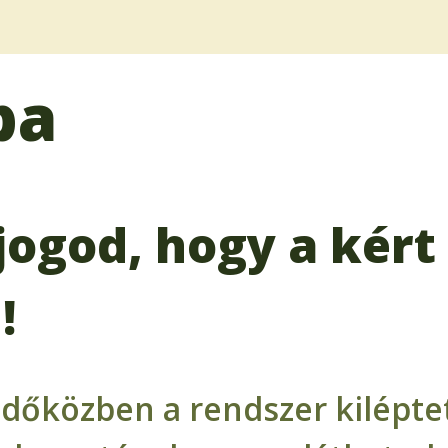
ba
jogod, hogy a kért 
!
időközben a rendszer kiléptet