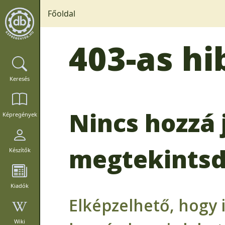
Főoldal
403-as hi
Keresés
Nincs hozzá 
Képregények
megtekintsd
Készítők
Kiadók
Elképzelhető, hogy 
Wiki