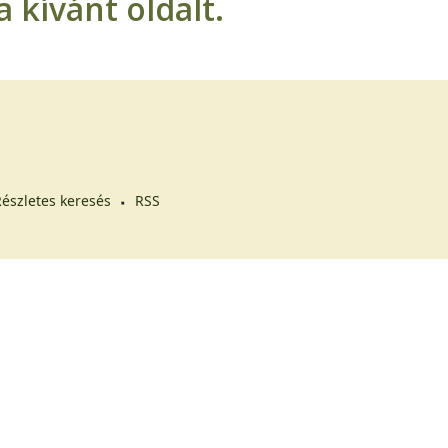
 kívánt oldalt.
észletes keresés
RSS