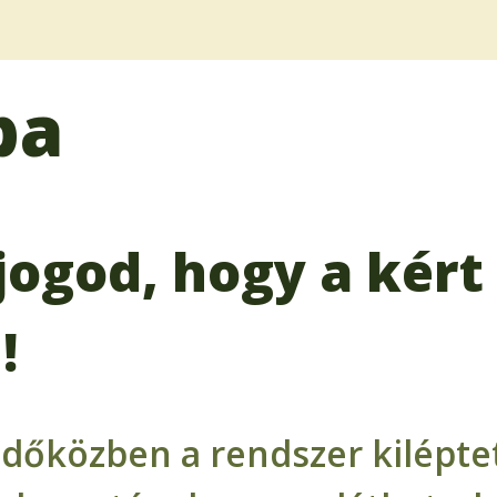
ba
jogod, hogy a kért 
!
időközben a rendszer kiléptet