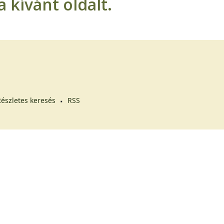
 kívánt oldalt.
észletes keresés
RSS