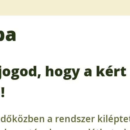
ba
jogod, hogy a kért 
!
időközben a rendszer kiléptet