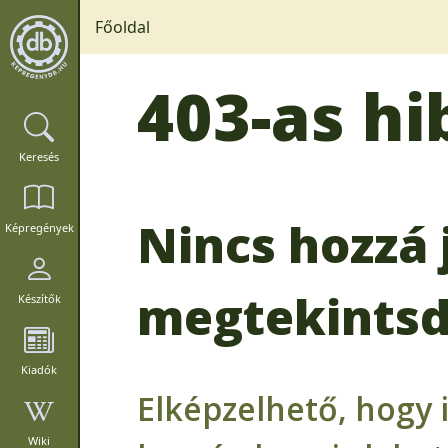
Főoldal
403-as hi
Keresés
Nincs hozzá 
Képregények
megtekintsd
Készítők
Kiadók
Elképzelhető, hogy 
Wiki