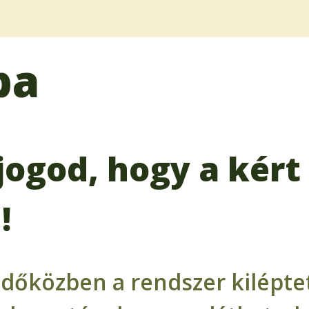
ba
jogod, hogy a kért 
!
időközben a rendszer kiléptet