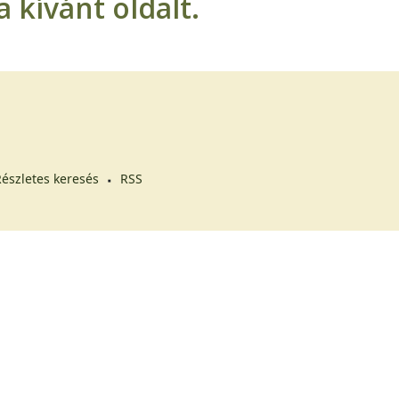
 kívánt oldalt.
észletes keresés
RSS