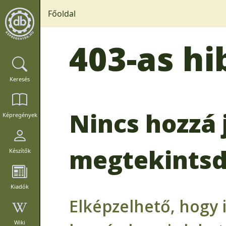
Főoldal
403-as hi
Keresés
Nincs hozzá 
Képregények
megtekintsd
Készítők
Kiadók
Elképzelhető, hogy 
Wiki