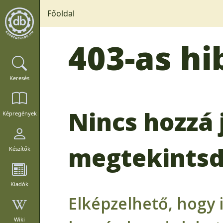
Főoldal
403-as hi
Keresés
Nincs hozzá 
Képregények
megtekintsd
Készítők
Kiadók
Elképzelhető, hogy 
Wiki