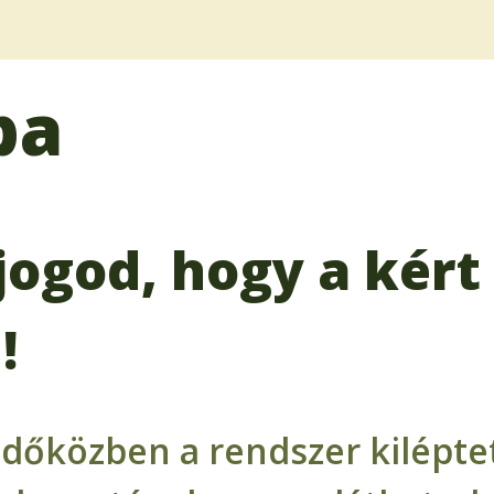
ba
jogod, hogy a kért 
!
időközben a rendszer kiléptet