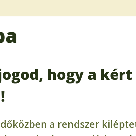
ba
jogod, hogy a kért 
!
időközben a rendszer kiléptet