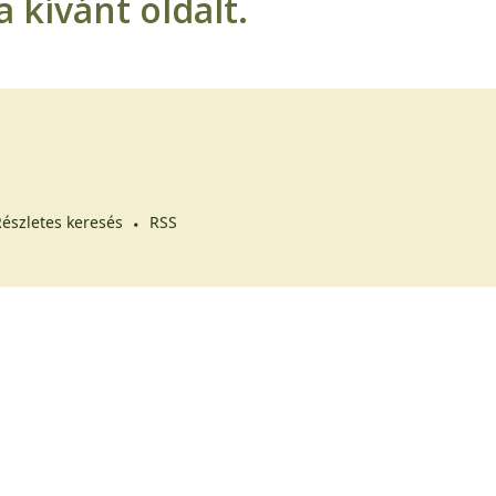
 kívánt oldalt.
észletes keresés
RSS