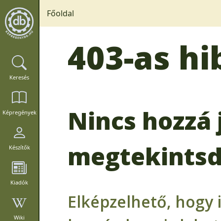
Főoldal
403-as hi
Keresés
Nincs hozzá 
Képregények
megtekintsd
Készítők
Kiadók
Elképzelhető, hogy 
Wiki