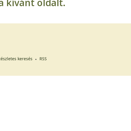
 kívánt oldalt.
észletes keresés
RSS