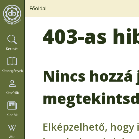
Főoldal
403-as hi
Keresés
Nincs hozzá 
Képregények
megtekintsd
Készítők
Kiadók
Elképzelhető, hogy 
Wiki