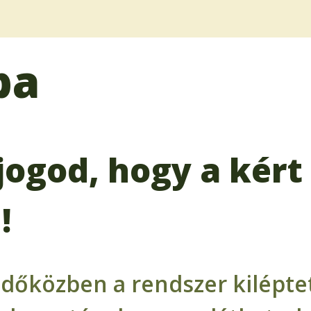
ba
jogod, hogy a kért 
!
időközben a rendszer kiléptet