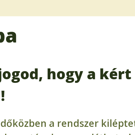
ba
jogod, hogy a kért 
!
időközben a rendszer kiléptet