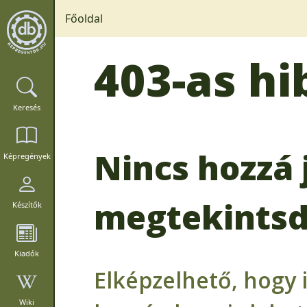
Főoldal
403-as hi
Keresés
Nincs hozzá 
Képregények
megtekintsd
Készítők
Kiadók
Elképzelhető, hogy 
Wiki