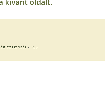
 kívánt oldalt.
észletes keresés
RSS