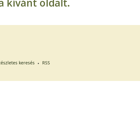
 kívánt oldalt.
észletes keresés
RSS