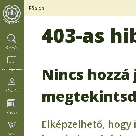
Főoldal
403-as hi
Keresés
Nincs hozzá 
Képregények
megtekintsd
Készítők
Kiadók
Elképzelhető, hogy 
Wiki