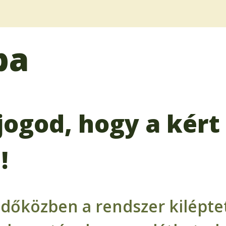
ba
jogod, hogy a kért 
!
időközben a rendszer kiléptet