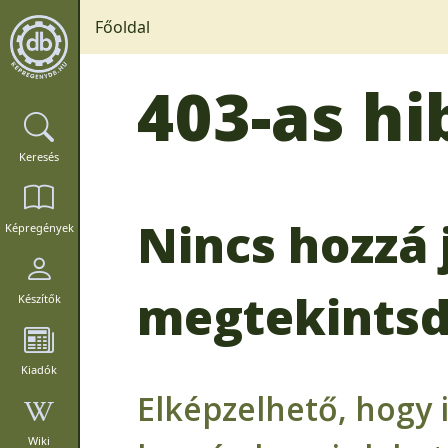
Főoldal
403-as hi
Keresés
Nincs hozzá 
Képregények
megtekintsd
Készítők
Kiadók
Elképzelhető, hogy 
Wiki