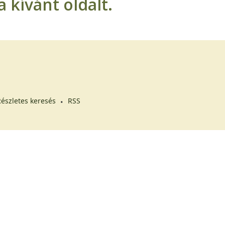
 kívánt oldalt.
észletes keresés
RSS