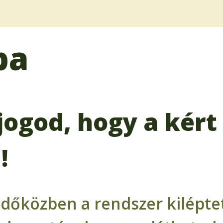
ba
jogod, hogy a kért 
!
időközben a rendszer kiléptet