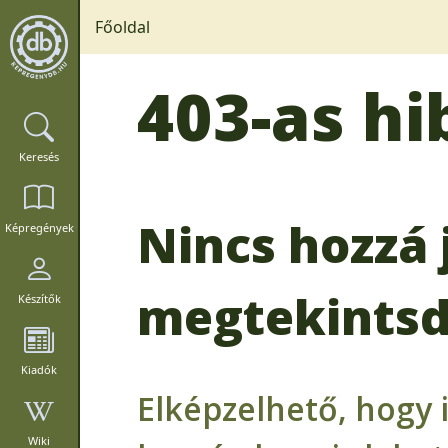
Főoldal
403-as hi
Keresés
Nincs hozzá 
Képregények
megtekintsd
Készítők
Kiadók
Elképzelhető, hogy 
Wiki