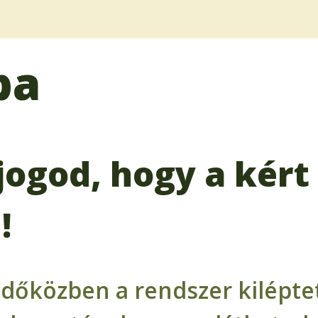
ba
jogod, hogy a kért 
!
időközben a rendszer kiléptet