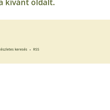
 kívánt oldalt.
észletes keresés
RSS