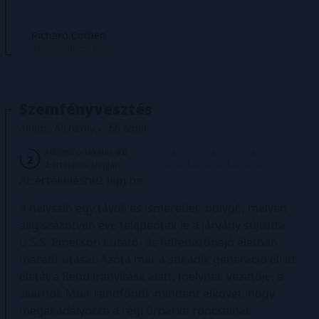
Richard Corben
Rajzoló
Kihúzó
Színek
Szemfényvesztés
Aliens: Alchemy
66 oldal
Átlagos értékelés
4.0
2
2
értékelés alapján
Az értékeléshez lépj be.
A helyszín egy távoli és ismeretlen bolygó, melyen
alig százötven éve telepedtek le a járvány sújtotta
U.S.S. Emerson kutató- és felfedezőhajó életben
maradt utasai. Azóta már a sokadik generáció éli itt
életét a Rend irányítása alatt, melynek vezetője, a
zsarnok Muir rendfőnök mindent elkövet, hogy
megakadályozza a régi űrbárka roncsainak