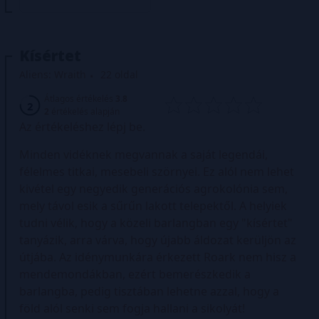
Kísértet
Aliens: Wraith
22 oldal
Átlagos értékelés
3.8
2
2
értékelés alapján
Az értékeléshez lépj be.
Minden vidéknek megvannak a saját legendái,
félelmes titkai, mesebeli szörnyei. Ez alól nem lehet
kivétel egy negyedik generációs agrokolónia sem,
mely távol esik a sűrűn lakott telepektől. A helyiek
tudni vélik, hogy a közeli barlangban egy "kísértet"
tanyázik, arra várva, hogy újabb áldozat kerüljön az
útjába. Az idénymunkára érkezett Roark nem hisz a
mendemondákban, ezért bemerészkedik a
barlangba, pedig tisztában lehetne azzal, hogy a
föld alól senki sem fogja hallani a sikolyát!