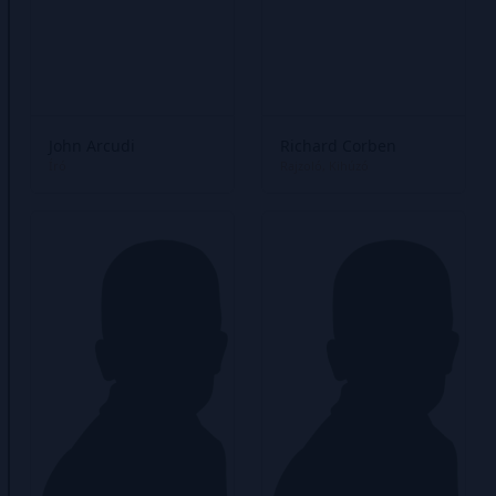
John Arcudi
Richard Corben
Író
Rajzoló
Kihúzó