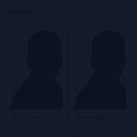
Készítők
Jay Stephens
Eduardo Risso
Író
Rajzoló
Kihúzó