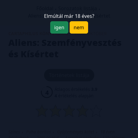
Főoldal
Sorozatok listája
Aliens: Szemfényvesztés és Kísértet
Elmúltál már 18 éves?
igen
nem
CARTAPHILUS KÖNYVKIADÓ
2009. OKTÓBER
Aliens: Szemfényvesztés
és Kísértet
Történetek listája
Átlagos értékelés
3.9
4
4
értékelés alapján
Színes
Puha borítós
Gyűjteményes kötet
18 éven
felülieknek
2480.00 HUF
Amerikai szabvány, 170x260mm