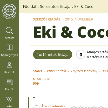
Főoldal
Sorozatok listája
Eki & Coco
SZERZŐI KIADÁS
2015. NOVEMBER
Eki & Coc
Keresés
Átlagos érté
0
Történetek listája
Képregények
0
értékelés a
Színes
Puha borítós
Egyszeri kiadvány
380
Készítők
MEGTEKINTVE
969
Kiadók
-
Átlagos értékelés
Wiki