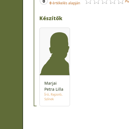
A
0
0
értékelés alapján
Készítők
Marjai
Petra Lilla
Író
Rajzoló
Színek