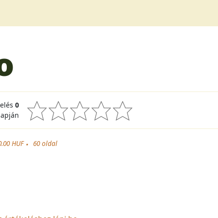
o
kelés
0
lapján
0.00 HUF
60
oldal