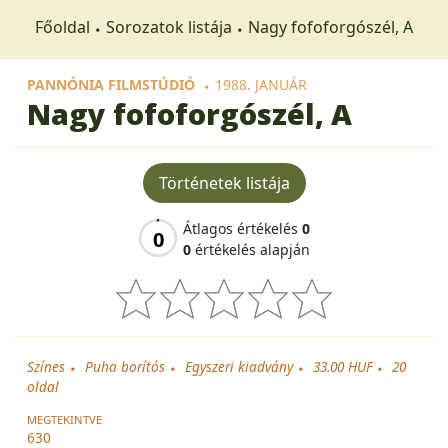
Főoldal
Sorozatok listája
Nagy fofoforgószél, A
PANNÓNIA FILMSTÚDIÓ
1988. JANUÁR
Nagy fofoforgószél, A
Történetek listája
Átlagos értékelés
0
0
0
értékelés alapján
Színes
Puha borítós
Egyszeri kiadvány
33.00 HUF
20
oldal
MEGTEKINTVE
630