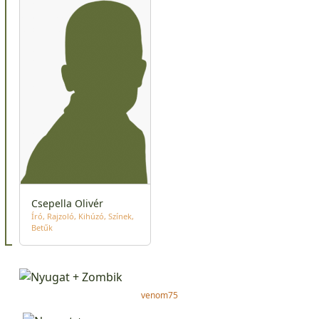
Csepella Olivér
Író
Rajzoló
Kihúzó
Színek
Betűk
venom75