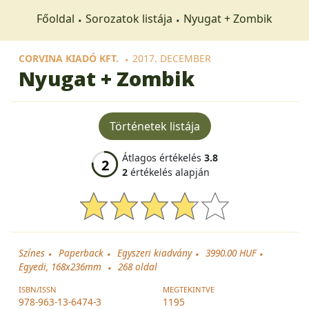
Főoldal
Sorozatok listája
Nyugat + Zombik
CORVINA KIADÓ KFT.
2017. DECEMBER
Nyugat + Zombik
Történetek listája
Átlagos értékelés
3.8
2
2
értékelés alapján
Színes
Paperback
Egyszeri kiadvány
3990.00 HUF
Egyedi, 168x236mm
268
oldal
ISBN/ISSN
MEGTEKINTVE
978-963-13-6474-3
1195