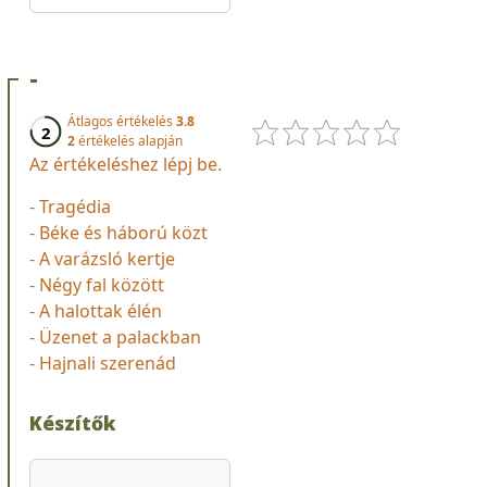
-
Átlagos értékelés
3.8
2
2
értékelés alapján
Az értékeléshez lépj be.
- Tragédia
- Béke és háború közt
- A varázsló kertje
- Négy fal között
- A halottak élén
- Üzenet a palackban
- Hajnali szerenád
Készítők