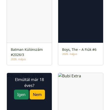
Batman Különszám
Boys, The – A Fiúk #6
2026. május
#2026/3
2026. május
Elmúltál már 18
éves?
Igen
Nem