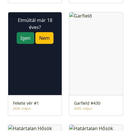
Elmúltál már 18
éves?
Igen
Nem
Fekete vér #1
Garfield #430
2026. május
2026. május