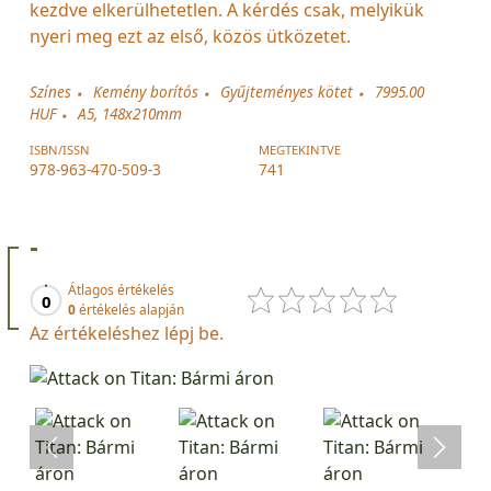
kezdve elkerülhetetlen. A kérdés csak, melyikük
nyeri meg ezt az első, közös ütközetet.
Színes
Kemény borítós
Gyűjteményes kötet
7995.00
HUF
A5, 148x210mm
ISBN/ISSN
MEGTEKINTVE
978-963-470-509-3
741
-
Átlagos értékelés
0
0
értékelés alapján
Az értékeléshez lépj be.