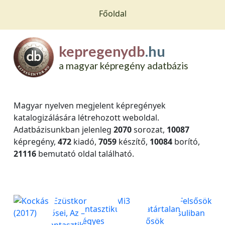
Főoldal
kepregenydb
.hu
a magyar képregény adatbázis
Magyar nyelven megjelent képregények
katalogizálására létrehozott weboldal.
Adatbázisunkban jelenleg
2070
sorozat,
10087
képregény,
472
kiadó,
7059
készítő,
10084
borító,
21116
bemutató oldal található.