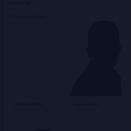
Készítők
Christian Ward
Kovács Mária
Író
Rajzoló
Kihúzó
Színek
Betűk