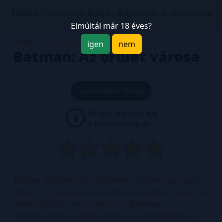
Főoldal
Sorozatok listája
Batman: Az őrület városa
Elmúltál már 18 éves?
GABO
2025. ÁPRILIS
igen
nem
Batman: Az őrület városa
Történetek listája
Átlagos értékelés
5.0
1
1
értékelés alapján
Mélyen Gotham City alá temetve létezik egy másik
város. Ez a Lenti Gotham eleven rémálom, melyet az
ismert Gotham lakóinak torz tükörképei
népesítenek be, akiket a fentről áradó félelem és