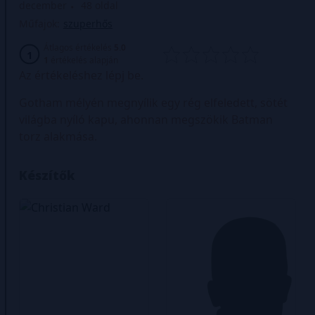
december
48 oldal
Műfajok:
szuperhős
Átlagos értékelés
5.0
1
1
értékelés alapján
Az értékeléshez lépj be.
Gotham mélyén megnyílik egy rég elfeledett, sötét
világba nyíló kapu, ahonnan megszökik Batman
torz alakmása.
Készítők