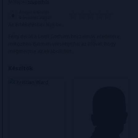
Műfajok:
szuperhős
Átlagos értékelés
0
0
értékelés alapján
Az értékeléshez lépj be.
Fény derül a Lenti Gotham borzalmas eredetére,
miközben Batman versenyt fut az idővel, hogy
megmentse az elrabolt fiút.
Készítők