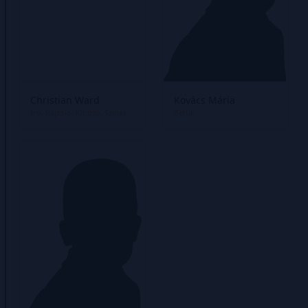
Christian Ward
Kovács Mária
Író
Rajzoló
Kihúzó
Színek
Betűk