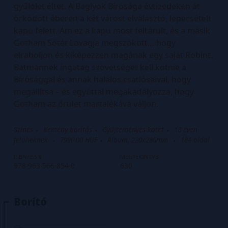
gyűlölet éltet. A Baglyok Bírósága évtizedeken át
őrködött éberen a két várost elválasztó, lepecsételt
kapu felett. Ám ez a kapu most feltárult, és a másik
Gotham Sötét Lovagja megszökött… hogy
elraboljon és kiképezzen magának egy saját Robint.
Batmannek ingatag szövetséget kell kötnie a
Bírósággal és annak halálos csatlósaival, hogy
megállítsa – és egyúttal megakadályozza, hogy
Gotham az őrület martalékává váljon.
Színes
Kemény borítós
Gyűjteményes kötet
18 éven
felülieknek
7990.00 HUF
Album, 220x280mm
184
oldal
ISBN/ISSN
MEGTEKINTVE
978-963-566-854-0
630
Borító