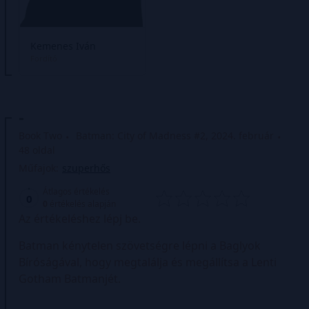
Kemenes Iván
Fordító
-
Book Two
Batman: City of Madness #2, 2024. február
48 oldal
Műfajok:
szuperhős
Átlagos értékelés
0
0
értékelés alapján
Az értékeléshez lépj be.
Batman kénytelen szövetségre lépni a Baglyok
Bíróságával, hogy megtalálja és megállítsa a Lenti
Gotham Batmanjét.