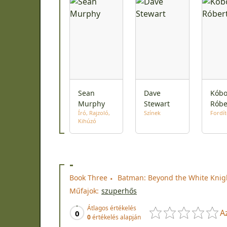
Sean
Dave
Kóbo
Murphy
Stewart
Róbe
Író
Rajzoló
Színek
Fordí
Kihúzó
-
Book Three
Batman: Beyond the White Knight
Műfajok:
szuperhős
Átlagos értékelés
A
0
0
értékelés alapján