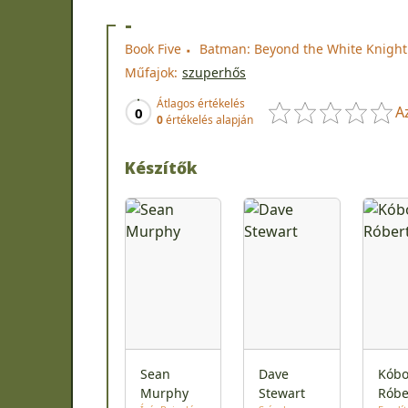
-
Book Five
Batman: Beyond the White Knight
Műfajok:
szuperhős
Átlagos értékelés
A
0
0
értékelés alapján
Készítők
Sean
Dave
Kóbo
Murphy
Stewart
Róbe