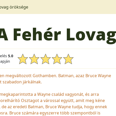
Lovag öröksége
A Fehér Lovag
kelés
5.0
lapján
minden megváltozott Gothamben. Batman, azaz Bruce Wayne
t szabadon járkálnak.
egkaparintotta a Wayne család vagyonát, és arra
rorelhárító Osztagot a várossal együtt, amit meg kéne
, de az eredeti Batman, Bruce Wayne tudja, hogy ennek
árosra. Bruce számára egyszerre több szempontból is