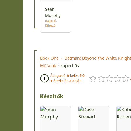
Sean
Murphy
Rajzoló
Kihúzó
-
Book One
Batman: Beyond the White Knight
Műfajok:
szuperhős
Átlagos értékelés
5.0
1
1
értékelés alapján
Készítők