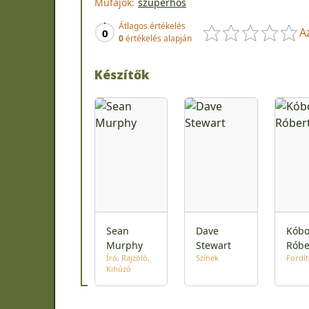
Műfajok:
szuperhős
Átlagos értékelés
A
0
0
értékelés alapján
Készítők
Sean
Dave
Kóbo
Murphy
Stewart
Róbe
Író
Rajzoló
Színek
Fordí
Kihúzó