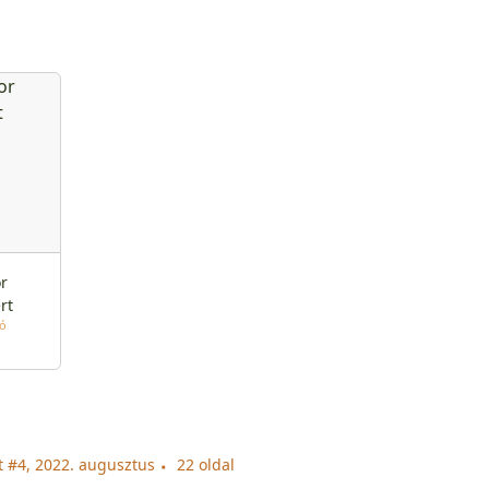
r
rt
tó
 #4, 2022. augusztus
22 oldal