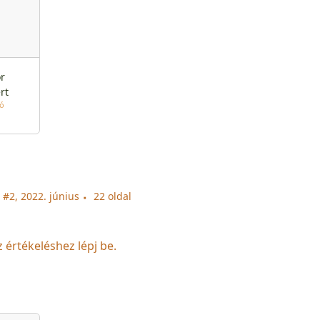
r
rt
tó
#2, 2022. június
22 oldal
z értékeléshez lépj be.