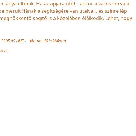
 lánya eltűnik. Ha az apjára ütött, akkor a város sorsa a
be merült fiának a segítségére van utalva… és színre lép
 meghökkentő segítő is a közelében ólálkodik. Lehet, hogy
9995.00 HUF
Album, 192x284mm
NTVE