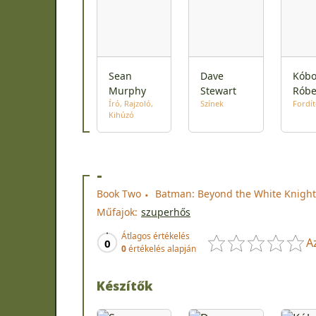
Sean
Dave
Kóbo
Murphy
Stewart
Róbe
Író
Rajzoló
Színek
Fordí
Kihúzó
-
Book Two
Batman: Beyond the White Knight 
Műfajok:
szuperhős
Átlagos értékelés
A
0
0
értékelés alapján
Készítők