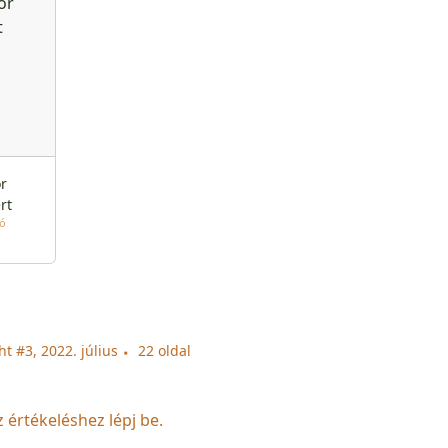
r
rt
tó
 #3, 2022. július
22 oldal
z értékeléshez lépj be.