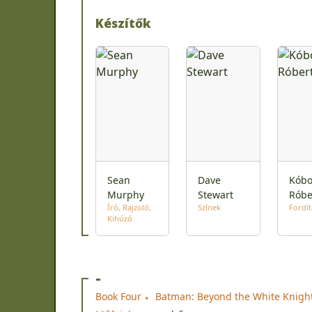
Készítők
Sean
Dave
Kóbo
Murphy
Stewart
Róbe
Író
Rajzoló
Színek
Fordí
Kihúzó
-
Book Four
Batman: Beyond the White Knight