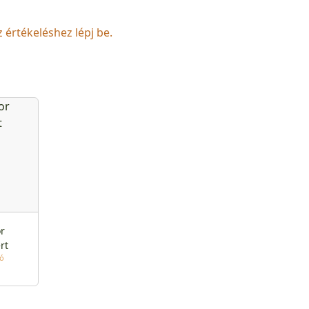
z értékeléshez lépj be.
r
rt
tó