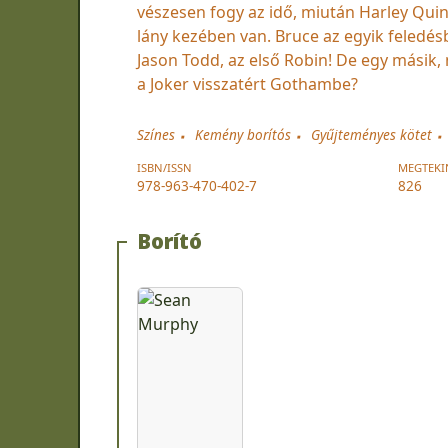
vészesen fogy az idő, miután Harley Quinn
lány kezében van. Bruce az egyik feledés
Jason Todd, az első Robin! De egy másik,
a Joker visszatért Gothambe?
Színes
Kemény borítós
Gyűjteményes kötet
ISBN/ISSN
MEGTEKI
978-963-470-402-7
826
Borító