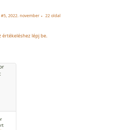
 #5, 2022. november
22 oldal
z értékeléshez lépj be.
r
rt