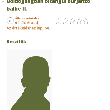
Boldogságban bitangul burjánzó
balhé II.
Átlagos értékelés
0
0
értékelés alapján
Az értékeléshez lépj be.
Készítők