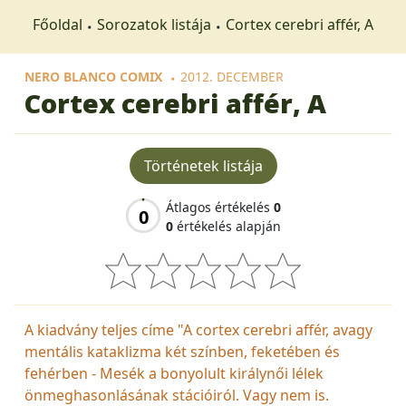
Főoldal
Sorozatok listája
Cortex cerebri affér, A
NERO BLANCO COMIX
2012. DECEMBER
Cortex cerebri affér, A
Történetek listája
Átlagos értékelés
0
0
0
értékelés alapján
A kiadvány teljes címe "A cortex cerebri affér, avagy
mentális kataklizma két színben, feketében és
fehérben - Mesék a bonyolult királynői lélek
önmeghasonlásának stációiról. Vagy nem is.