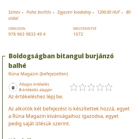
Színes
Puha borítós
Egyszeri kiadvány
1200.00 HUF
80
oldal
ISBN/ISSN
MEGTEKINTVE
978 963 9833 49 4
1072
Boldogságban bitangul burjánzó
balhé
Rúna Magazin (befejezetlen)
Átlagos értékelés
0
0
értékelés alapján
Az értékeléshez lépj be.
Az alkotók két befejezést is készítettek hozzá, egyet
a Rúna Magazin kívánságaihoz igazodva, egyet
pedig saját ízlésük szerint.