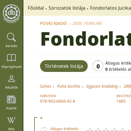
Főoldal
Sorozatok listája
Fondorlatos Jucika
PÜSKI KIADÓ
2009. FEBRUÁR
Fondorlat
Keresés
Átlagos érté
0
Történetek listája
Képregények
0
értékelés a
Színes
Puha borítós
Egyszeri kiadvány
200
Készítők
ISBN/ISSN
MEGTEKI
978-963-0666-42-8
1885
Kiadók
-
Átlagos értékelés
Wiki