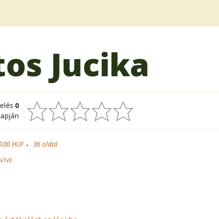
os Jucika
kelés
0
lapján
0.00 HUF
36
oldal
NTVE