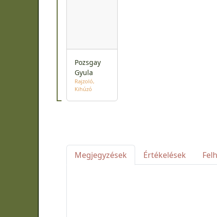
Pozsgay
Gyula
Rajzoló
Kihúzó
Megjegyzések
Értékelések
Fel