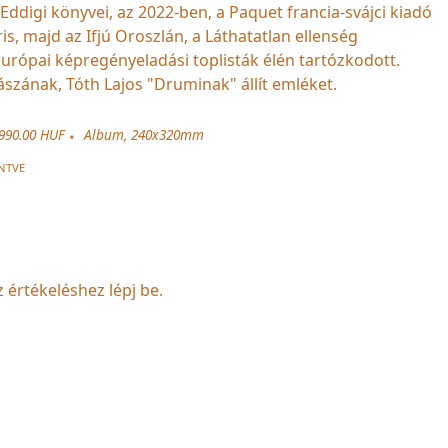
 Eddigi könyvei, az 2022-ben, a Paquet francia-svájci kiadó
s, majd az Ifjú Oroszlán, a Láthatatlan ellenség
urópai képregényeladási toplisták élén tartózkodott.
zának, Tóth Lajos "Druminak" állít emléket.
990.00 HUF
Album, 240x320mm
NTVE
z értékeléshez lépj be.