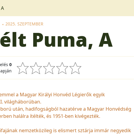
 A
2025. SZEPTEMBER
télt Puma, A
kelés
0
lapján
elemmel a Magyar Királyi Honvéd Légierők egyik
I. világháborúban.
 háború után, hadifogságból hazatérve a Magyar Honvédség
erben halálra ítélték, és 1951-ben kivégezték.
.
ajának nemzetközileg is elismert sztárja immár negyedik