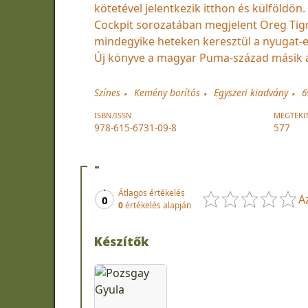
kötetével jelentkezik itthon és külföldön.
Cockpit sorozatában megjelent Öreg Tigri
mindegyike heteken keresztül a nyugat-e
Új könyve a magyar Puma-század másik ás
Színes
Kemény borítós
Egyszeri kiadvány
6
ISBN/ISSN
MEGTEKI
978-615-6731-09-8
577
-
Átlagos értékelés
A
0
0
értékelés alapján
Készítők