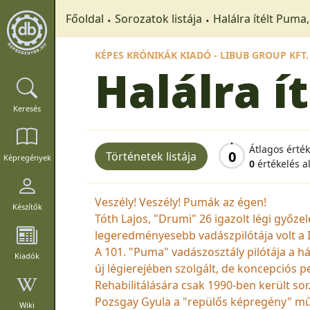
Főoldal
Sorozatok listája
Halálra ítélt Puma,
KÉPES KRÓNIKÁK KIADÓ - LIBUB GROUP KFT.
Halálra í
Keresés
Átlagos érté
0
Történetek listája
Képregények
0
értékelés a
Veszély! Veszély! Pumák az égen!
Készítők
Tóth Lajos, "Drumi" 26 igazolt légi győz
legeredményesebb vadászpilótája volt a I
A 101. "Puma" vadászosztály pilótája a
Kiadók
új légierejében szolgált, de koncepciós p
Rehabilitálására csak 1990-ben került sor
Pozsgay Gyula a "repülős képregény" műf
Wiki