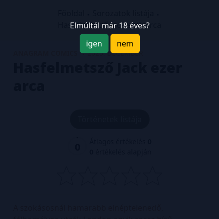
Főoldal
Sorozatok listája
Hasfelmetsző Jack ezer arca
Elmúltál már 18 éves?
igen
nem
ANAGRAM COMICS
2025. DECEMBER
Hasfelmetsző Jack ezer
arca
Történetek listája
Átlagos értékelés
0
0
0
értékelés alapján
A szokásosnál hamarabb elnéptelenedő,