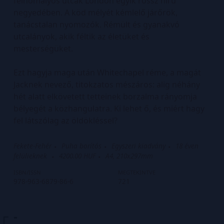
félhomályos utcák London egyik rossz hírű
negyedében. A köd mélyét kémlelő járőrök,
tanácstalan nyomozók. Rémült és gyanakvó
utcalányok, akik féltik az életüket és
mesterségüket.
Ezt hagyja maga után Whitechapel réme, a magát
Jacknek nevező, titokzatos mészáros: alig néhány
hét alatt elkövetett tetteinek borzalma rányomja
bélyegét a közhangulatra. Ki lehet ő, és miért hagy
fel látszólag az öldökléssel?
Fekete-Fehér
Puha borítós
Egyszeri kiadvány
18 éven
felülieknek
4200.00 HUF
A4, 210x297mm
ISBN/ISSN
MEGTEKINTVE
978-963-6879-86-6
721
-