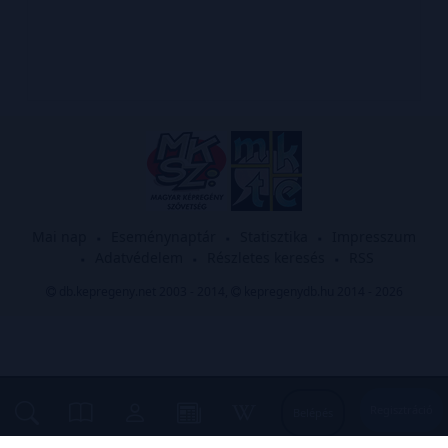
Mai nap
Eseménynaptár
Statisztika
Impresszum
Adatvédelem
Részletes keresés
RSS
db.kepregeny.net 2003 - 2014,
kepregenydb.hu 2014 - 2026
Regisztráció
Belépés