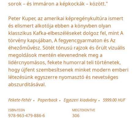
sorok – és immáron a képkockák – között."
Peter Kuper, az amerikai képregénykultúra ismert
és elismert alkotója ebben a könyvben olyan
klasszikus Kafka-elbeszéléseket dolgoz fel, mint A
törvény kapujában, A fegyencgyarmaton és Az
éhezőművész. Sötét tónusú rajzok és őrült vizuális
megoldások mentén elevenednek meg a
lidércnyomásos, fekete humorral teli történetek,
hogy újfent szembesítsenek minket modern emberi
létezésünk egyszerre nyomasztó és nevetséges
abszurditásával.
Fekete-Fehér
Paperback
Egyszeri kiadvány
5999.00 HUF
ISBN/ISSN
MEGTEKINTVE
978-963-479-886-6
306
-