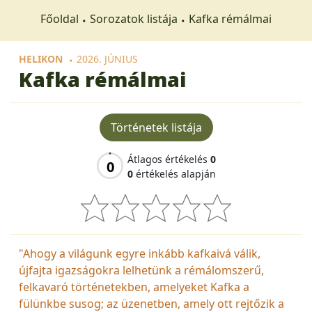
Főoldal
Sorozatok listája
Kafka rémálmai
HELIKON
2026. JÚNIUS
Kafka rémálmai
Történetek listája
Átlagos értékelés
0
0
0
értékelés alapján
"Ahogy a világunk egyre inkább kafkaivá válik,
újfajta igazságokra lelhetünk a rémálomszerű,
felkavaró történetekben, amelyeket Kafka a
fülünkbe susog; az üzenetben, amely ott rejtőzik a