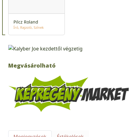
Pilcz Roland
Író
Rajzoló
Színek
Megvásárolható
Megjegyzések
Értékelések