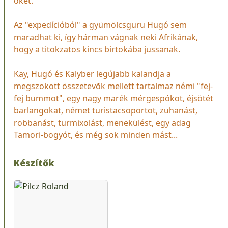
õket.
Az "expedícióból" a gyümölcsguru Hugó sem
maradhat ki, így hárman vágnak neki Afrikának,
hogy a titokzatos kincs birtokába jussanak.
Kay, Hugó és Kalyber legújabb kalandja a
megszokott összetevõk mellett tartalmaz némi "fej-
fej bummot", egy nagy marék mérgespókot, éjsötét
barlangokat, német turistacsoportot, zuhanást,
robbanást, turmixolást, menekülést, egy adag
Tamori-bogyót, és még sok minden mást...
Készítők