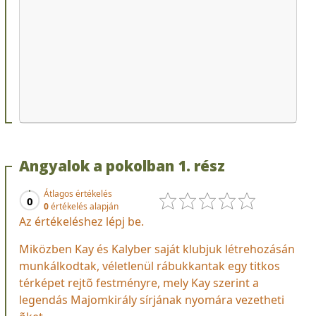
Angyalok a pokolban 1. rész
Átlagos értékelés
0
0
értékelés alapján
Az értékeléshez lépj be.
Miközben Kay és Kalyber saját klubjuk létrehozásán
munkálkodtak, véletlenül rábukkantak egy titkos
térképet rejtõ festményre, mely Kay szerint a
legendás Majomkirály sírjának nyomára vezetheti