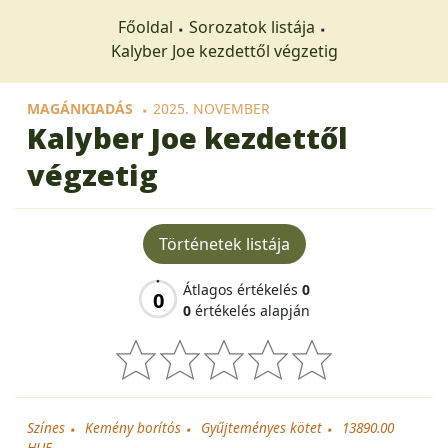
Főoldal
Sorozatok listája
Kalyber Joe kezdettől végzetig
MAGÁNKIADÁS
2025. NOVEMBER
Kalyber Joe kezdettől
végzetig
Történetek listája
Átlagos értékelés
0
0
0
értékelés alapján
Színes
Kemény borítós
Gyűjteményes kötet
13890.00
HUF