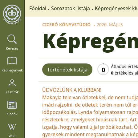
Főoldal
Sorozatok listája
Képregényesek kl
CICERÓ KÖNYVSTÚDIÓ
2026. MÁJUS
Képregén
Keresés
Átlagos érté
0
Történetek listája
Képregények
0
értékelés a
ÜDVÖZLÜNK A KLUBBAN!
Készítők
Makayla tele van ötletekkel, de nem tudj
imád rajzolni, de ötletek terén nem túl e
időpocsékolás. Lynda folyamatosan rajzol
Kiadók
részletekre, amelyeket hibásnak tart. Art
izgatja, hogy valami újjal próbálkozhat.
gyerekek mindent megtanulhatnak a képre
Wiki