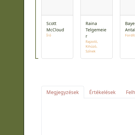
Scott
Raina
Baye
McCloud
Telgemeie
Anta
Író
Fordí
r
Rajzoló
Kihúzó
Színek
Megjegyzések
Értékelések
Fel