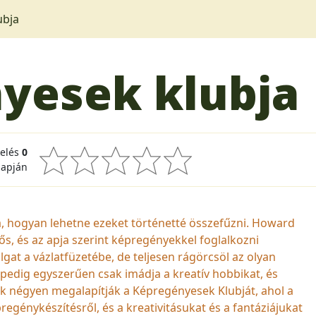
ubja
yesek klubja
kelés
0
lapján
a, hogyan lehetne ezeket történetté összefűzni. Howard
rős, és az apja szerint képregényekkel foglalkozni
gat a vázlatfüzetébe, de teljesen rágörcsöl az olyan
 pedig egyszerűen csak imádja a kreatív hobbikat, és
 Ők négyen megalapítják a Képregényesek Klubját, ahol a
génykészítésről, és a kreativitásukat és a fantáziájukat