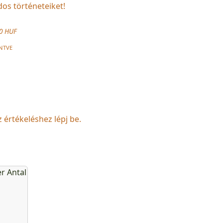
dos történeteiket!
0 HUF
NTVE
z értékeléshez lépj be.