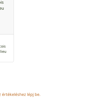
-
cois
lieu
z értékeléshez lépj be.