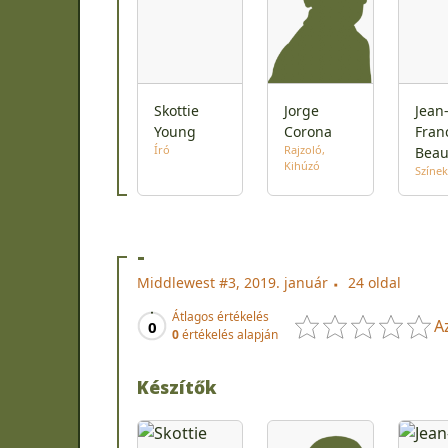
Skottie
Jorge
Jean
Young
Corona
Fran
Író
Rajzoló
Beau
Kihúzó
Színek
-
Middlewest #3, 2019. január
24 oldal
Átlagos értékelés
A
0
0
értékelés alapján
Készítők