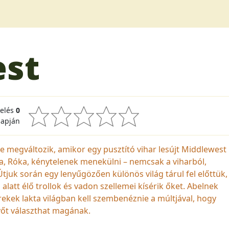
est
kelés
0
lapján
kre megváltozik, amikor egy pusztító vihar lesújt Middlewest
sa, Róka, kénytelenek menekülni – nemcsak a viharból,
Útjuk során egy lenyűgözően különös világ tárul fel előttük,
alatt élő trollok és vadon szellemei kísérik őket. Abelnek
rekek lakta világban kell szembenéznie a múltjával, hogy
övőt választhat magának.