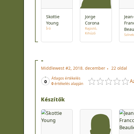
Skottie
Jorge
Jean
Young
Corona
Fran
Író
Rajzoló
Beau
Kihúzó
Színek
-
Middlewest #2, 2018. december
22 oldal
Átlagos értékelés
A
0
0
értékelés alapján
Készítők