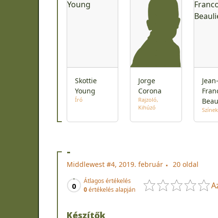
Skottie
Jorge
Jean
Young
Corona
Fran
Író
Rajzoló
Beau
Kihúzó
Színek
-
Middlewest #4, 2019. február
20 oldal
Átlagos értékelés
A
0
0
értékelés alapján
Készítők