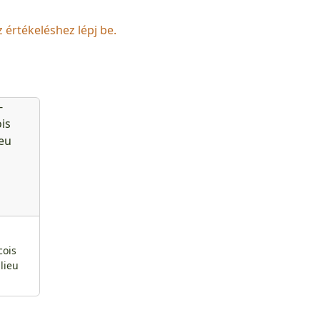
z értékeléshez lépj be.
-
cois
lieu