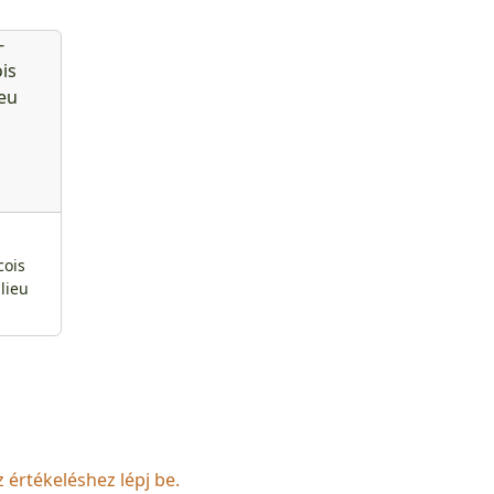
-
cois
lieu
z értékeléshez lépj be.