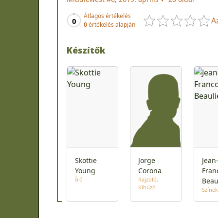
Átlagos értékelés
A
0
0
értékelés alapján
Készítők
Skottie
Jorge
Jean
Young
Corona
Fran
Író
Rajzoló
Beau
Kihúzó
Színek