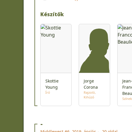
Készítők
Skottie
Jorge
Jean
Young
Corona
Fran
Író
Rajzoló
Beau
Kihúzó
Színek
-
Middlewest #6, 2019. április
20 oldal