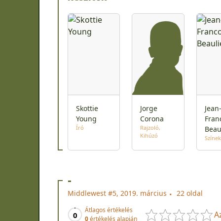
Skottie
Jorge
Jean
Young
Corona
Fran
Író
Rajzoló
Beau
Kihúzó
Színek
-
Middlewest #5, 2019. március
22 oldal
Átlagos értékelés
A
0
0
értékelés alapján