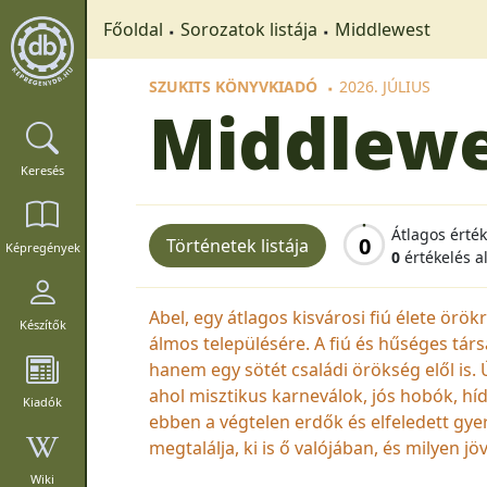
Főoldal
Sorozatok listája
Middlewest
SZUKITS KÖNYVKIADÓ
2026. JÚLIUS
Middlew
Keresés
Átlagos érté
0
Történetek listája
Képregények
0
értékelés a
Abel, egy átlagos kisvárosi fiú élete örö
Készítők
álmos településére. A fiú és hűséges tár
hanem egy sötét családi örökség elől is. 
ahol misztikus karneválok, jós hobók, híd 
Kiadók
ebben a végtelen erdők és elfeledett gye
megtalálja, ki is ő valójában, és milyen j
Wiki