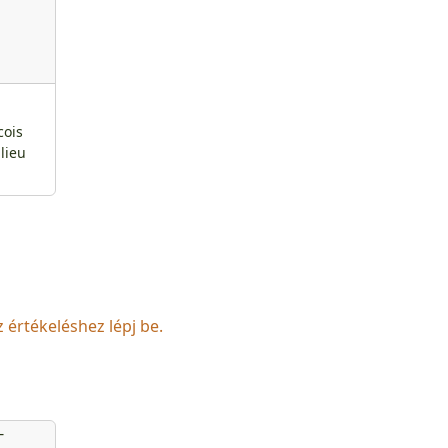
-
cois
lieu
z értékeléshez lépj be.