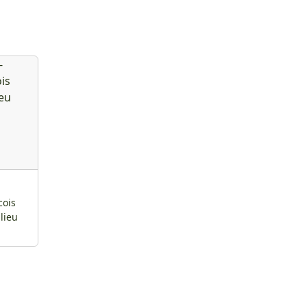
-
cois
lieu