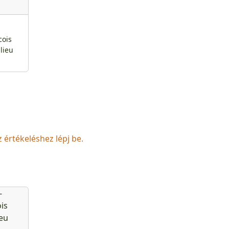
-
cois
lieu
z értékeléshez lépj be.