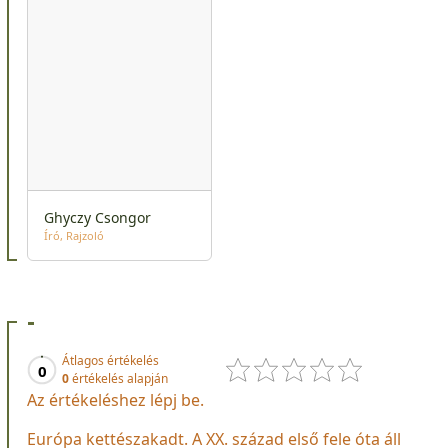
Ghyczy Csongor
Író
Rajzoló
-
Átlagos értékelés
0
0
értékelés alapján
Az értékeléshez lépj be.
Európa kettészakadt. A XX. század első fele óta áll