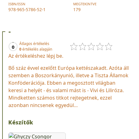
ISBN/ISSN
MEGTEKINTVE
978-965-5786-52-1
179
-
Átlagos értékelés
0
0
értékelés alapján
Az értékeléshez lépj be.
Bő száz évvel ezelőtt Európa kettészakadt. Azóta áll
szemben a Boszorkányunió, illetve a Tiszta Államok
Konföderációja. Ebben a megosztott világban
keresi a helyét - és valami mást is - Vivi és Liliróza.
Mindketten számos titkot rejtegetnek, ezzel
azonban nincsenek egyedül…
Készítők