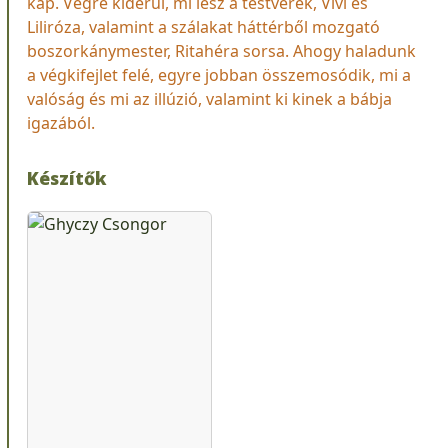
kap. Végre kiderül, mi lesz a testvérek, Vivi és
Liliróza, valamint a szálakat háttérből mozgató
boszorkánymester, Ritahéra sorsa. Ahogy haladunk
a végkifejlet felé, egyre jobban összemosódik, mi a
valóság és mi az illúzió, valamint ki kinek a bábja
igazából.
Készítők