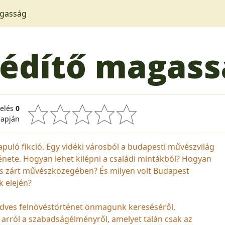
agasság
édítő magass
kelés
0
lapján
uló fikció. Egy vidéki városból a budapesti művészvilág
énete. Hogyan lehet kilépni a családi mintákból? Hogyan
áros zárt művészközegében? És milyen volt Budapest
k elején?
edves felnövéstörténet önmagunk kereséséről,
 arról a szabadságélményről, amelyet talán csak az