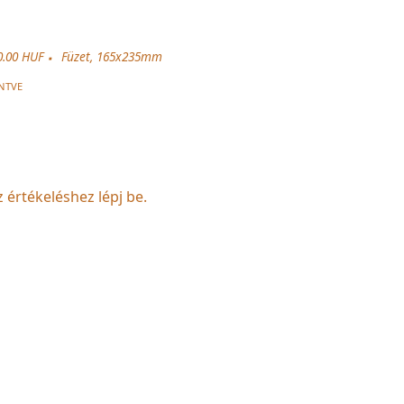
0.00 HUF
Füzet, 165x235mm
NTVE
z értékeléshez lépj be.