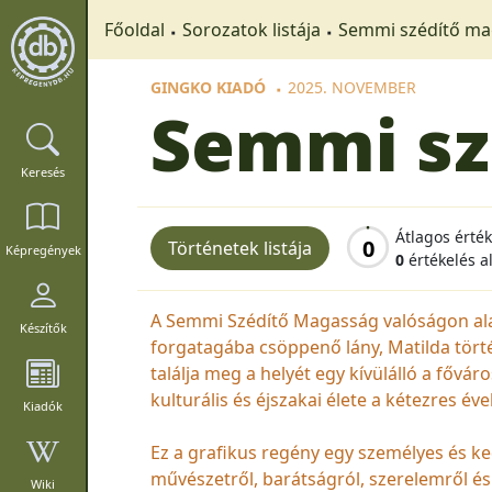
Főoldal
Sorozatok listája
Semmi szédítő m
GINGKO KIADÓ
2025. NOVEMBER
Semmi sz
Keresés
Átlagos érté
0
Történetek listája
Képregények
0
értékelés a
A Semmi Szédítő Magasság valóságon alap
Készítők
forgatagába csöppenő lány, Matilda tört
találja meg a helyét egy kívülálló a főv
kulturális és éjszakai élete a kétezres éve
Kiadók
Ez a grafikus regény egy személyes és k
művészetről, barátságról, szerelemről és
Wiki