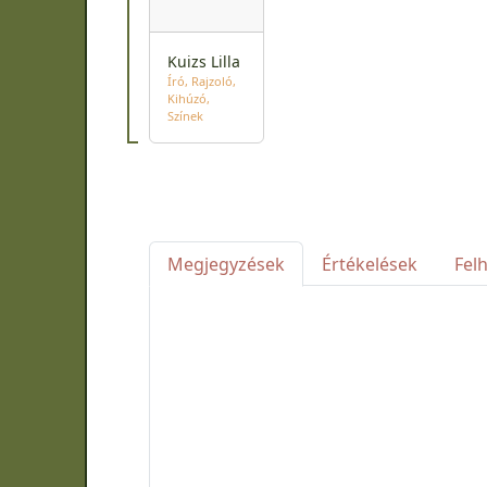
Kuizs Lilla
Író
Rajzoló
Kihúzó
Színek
Megjegyzések
Értékelések
Fel