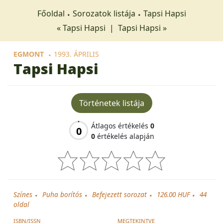
Főoldal
Sorozatok listája
Tapsi Hapsi
« Tapsi Hapsi
|
Tapsi Hapsi »
EGMONT
1993. ÁPRILIS
Tapsi Hapsi
Történetek listája
Átlagos értékelés
0
0
0
értékelés alapján
Színes
Puha borítós
Befejezett sorozat
126.00 HUF
44
oldal
ISBN/ISSN
MEGTEKINTVE