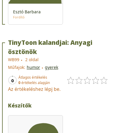
Esztó Barbara
Fordító
TinyToon kalandjai: Anyagi
ösztönök
WB99
2 oldal
Műfajok:
humor
gyerek
Átlagos értékelés
0
0
értékelés alapján
Az értékeléshez lépj be.
Készítők