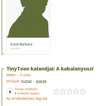
Esztó Barbara
Fordító
TinyToon kalandjai: A kabalanyuszi
WB88
6 oldal
Műfajok:
humor
gyerek
Átlagos értékelés
0
0
értékelés alapján
Az értékeléshez lépj be.