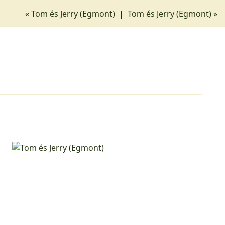
« Tom és Jerry (Egmont)
|
Tom és Jerry (Egmont) »