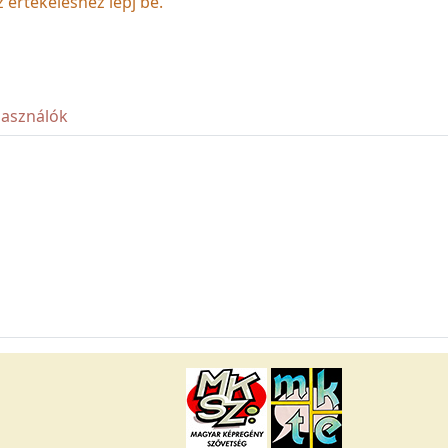
z értékeléshez lépj be.
használók