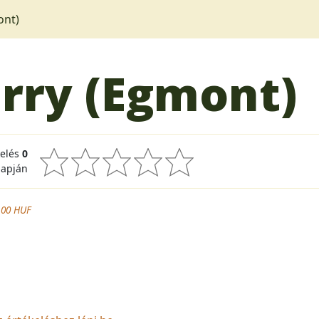
ont)
erry (Egmont)
kelés
0
lapján
.00 HUF