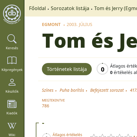
Főoldal
Sorozatok listája
Tom és Jerry (Egm
EGMONT
2003. JÚLIUS
Tom és J
Keresés
Átlagos érté
0
Történetek listája
Képregények
0
értékelés a
Színes
Puha borítós
Befejezett sorozat
417
Készítők
MEGTEKINTVE
786
Kiadók
-
Átlagos értékelés
Wiki