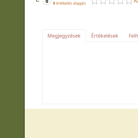
A
0
0
értékelés alapján
Megjegyzések
Értékelések
Fel