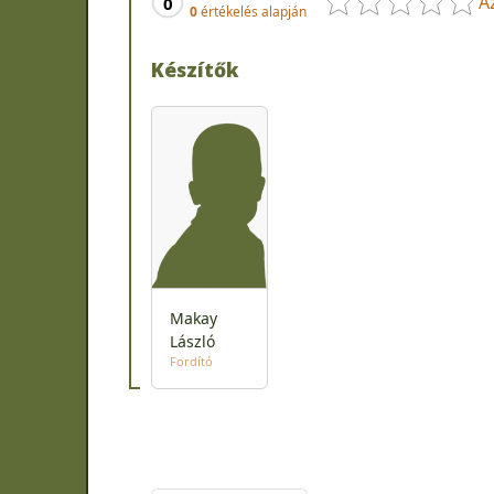
A
0
0
értékelés alapján
Készítők
Makay
László
Fordító