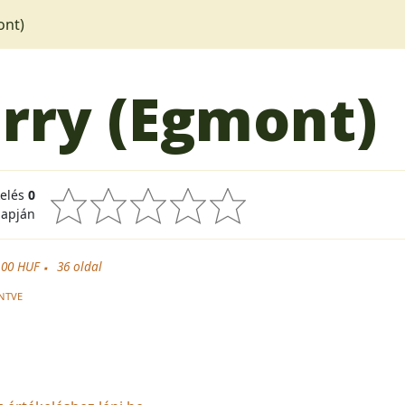
ont)
erry (Egmont)
kelés
0
lapján
.00 HUF
36
oldal
NTVE