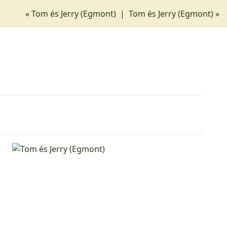
« Tom és Jerry (Egmont)
|
Tom és Jerry (Egmont) »