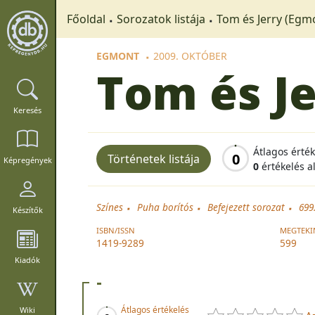
Főoldal
Sorozatok listája
Tom és Jerry (Egm
EGMONT
2009. OKTÓBER
Tom és J
Keresés
Átlagos érté
0
Történetek listája
Képregények
0
értékelés a
Színes
Puha borítós
Befejezett sorozat
699
Készítők
ISBN/ISSN
MEGTEKI
1419-9289
599
Kiadók
-
Átlagos értékelés
Wiki