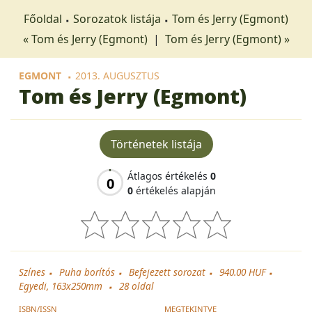
Főoldal
Sorozatok listája
Tom és Jerry (Egmont)
« Tom és Jerry (Egmont)
|
Tom és Jerry (Egmont) »
EGMONT
2013. AUGUSZTUS
Tom és Jerry (Egmont)
Történetek listája
Átlagos értékelés
0
0
0
értékelés alapján
Színes
Puha borítós
Befejezett sorozat
940.00 HUF
Egyedi, 163x250mm
28
oldal
ISBN/ISSN
MEGTEKINTVE