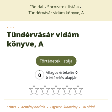
Főoldal
Sorozatok listája
Tündérvásár vidám könyve, A
-
-
Tündérvásár vidám
könyve, A
Történetek listája
Átlagos értékelés
0
0
0
értékelés alapján
Színes
Kemény borítós
Egyszeri kiadvány
36
oldal