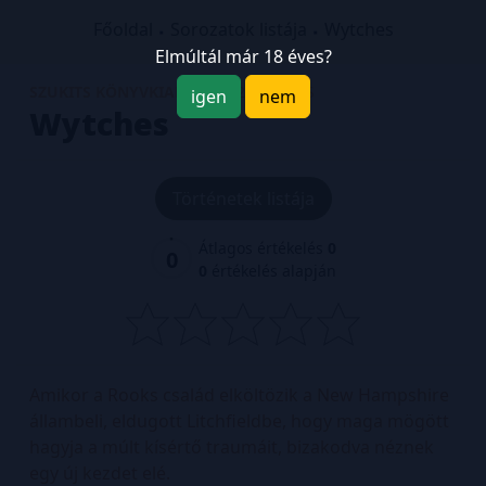
Főoldal
Sorozatok listája
Wytches
Elmúltál már 18 éves?
SZUKITS KÖNYVKIADÓ
2026. JÚNIUS
igen
nem
Wytches
Történetek listája
Átlagos értékelés
0
0
0
értékelés alapján
Amikor a Rooks család elköltözik a New Hampshire
állambeli, eldugott Litchfieldbe, hogy maga mögött
hagyja a múlt kísértő traumáit, bizakodva néznek
egy új kezdet elé.