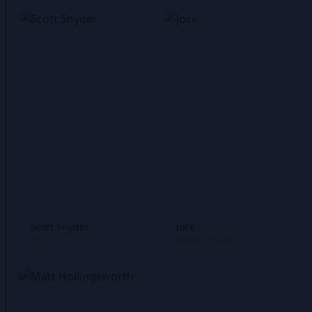
Scott Snyder
Jock
Író
Rajzoló
Kihúzó