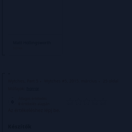
Matt Hollingsworth
Színek
-
Wytches, Part 5
Wytches #5, 2015. március
25 oldal
Műfajok:
horror
Átlagos értékelés
0
0
értékelés alapján
Az értékeléshez lépj be.
Készítők