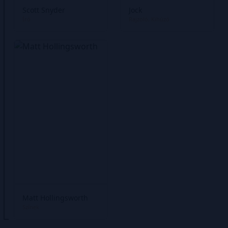
Scott Snyder
Jock
Író
Rajzoló
Kihúzó
Matt Hollingsworth
Színek