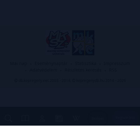
Mai nap
Eseménynaptár
Statisztika
Impresszum
Adatvédelem
Részletes keresés
RSS
db.kepregeny.net 2003 - 2014,
kepregenydb.hu 2014 - 2026
Regisztráció
Belépés