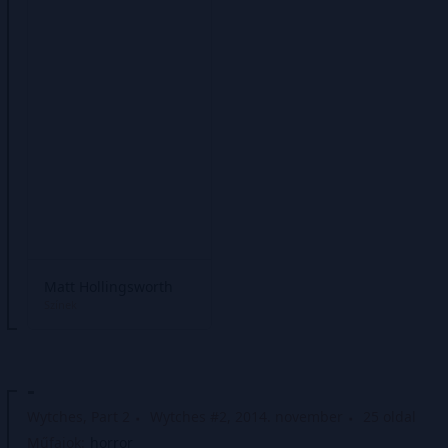
Matt Hollingsworth
Színek
-
Wytches, Part 2
Wytches #2, 2014. november
25 oldal
Műfajok:
horror