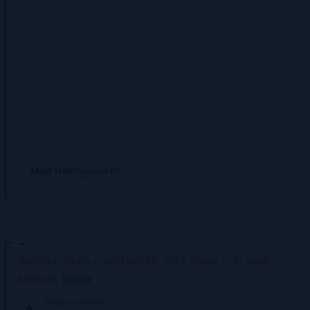
Matt Hollingsworth
Színek
-
Wytches, Part 6
Wytches #6, 2015. május
32 oldal
Műfajok:
horror
Átlagos értékelés
0