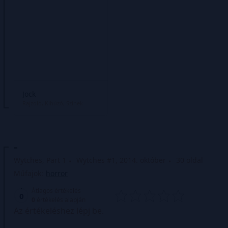
Jock
Rajzoló
Kihúzó
Színek
-
Wytches, Part 1
Wytches #1, 2014. október
30 oldal
Műfajok:
horror
Átlagos értékelés
0
0
értékelés alapján
Az értékeléshez lépj be.