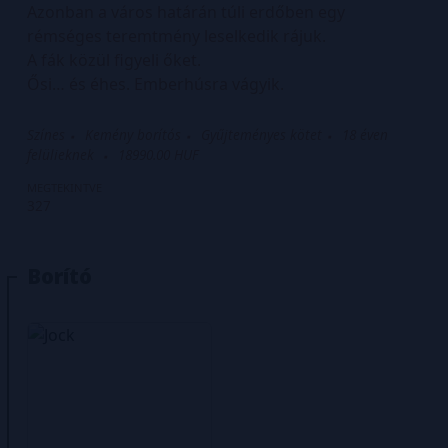
Azonban a város határán túli erdőben egy
rémséges teremtmény leselkedik rájuk.
A fák közül figyeli őket.
Ősi… és éhes. Emberhúsra vágyik.
Színes
Kemény borítós
Gyűjteményes kötet
18 éven
felülieknek
18990.00 HUF
MEGTEKINTVE
327
Borító