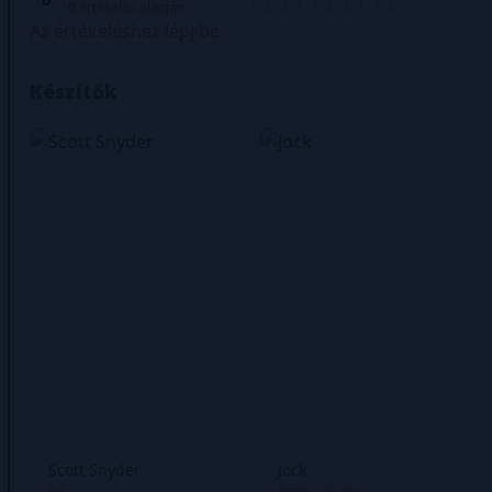
0
értékelés alapján
Az értékeléshez lépj be.
Készítők
Scott Snyder
Jock
Író
Rajzoló
Kihúzó