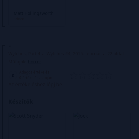
Matt Hollingsworth
Színek
-
Wytches, Part 4
Wytches #4, 2015. február
22 oldal
Műfajok:
horror
Átlagos értékelés
0
0
értékelés alapján
Az értékeléshez lépj be.
Készítők