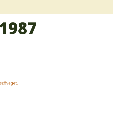
d1987
szöveget.