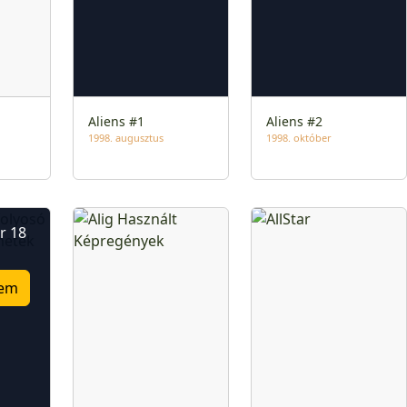
Aliens #1
Aliens #2
1998. augusztus
1998. október
r 18
em