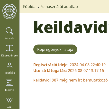
Főoldal
Felhasználói adatlap
keildavi
Keresés
Képregények listája
Képregények
Regisztráció ideje:
2024-04-08 22:40:19
Utolsó látogatás:
2026-08-07 13:17:16
Készítők
keildavid1987 még nem írt bemutatkozó 
Kiadók
Wiki