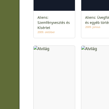
Aliens:
Aliens: Üvegfo
Szemfényvesztés és
és egyéb törté
2009. június
Kísértet
2009. október