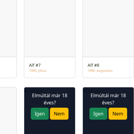
Alf #7
Alf #8
1990. július
1990. augusztus
Elmúltál már 18
Elmúltál már 18
éves?
éves?
Igen
Nem
Igen
Nem