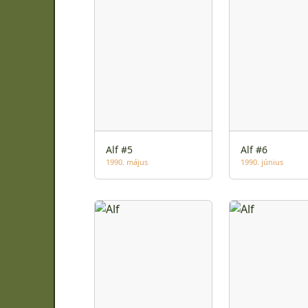
Alf #5
Alf #6
1990. május
1990. június