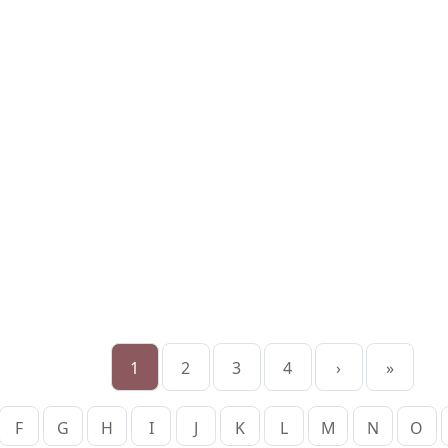
1
2
3
4
›
»
F
G
H
I
J
K
L
M
N
O