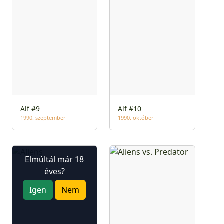
Alf #9
Alf #10
1990. szeptember
1990. október
Elmúltál már 18
éves?
Igen
Nem