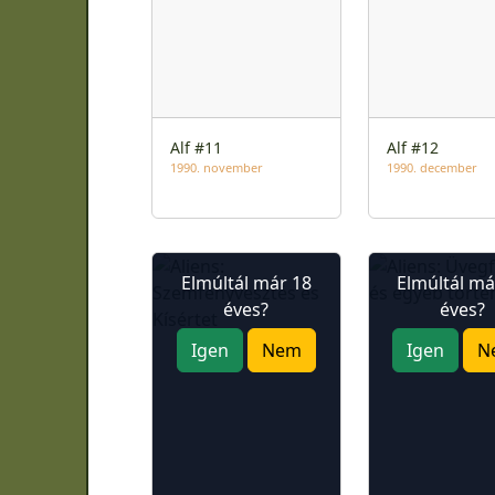
Alf #11
Alf #12
1990. november
1990. december
Elmúltál már 18
Elmúltál má
éves?
éves?
Igen
Nem
Igen
N