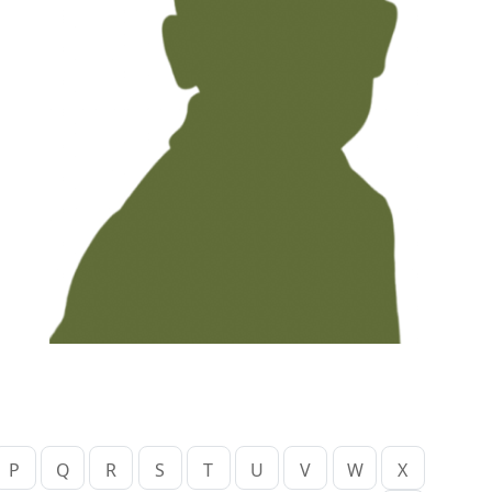
P
Q
R
S
T
U
V
W
X