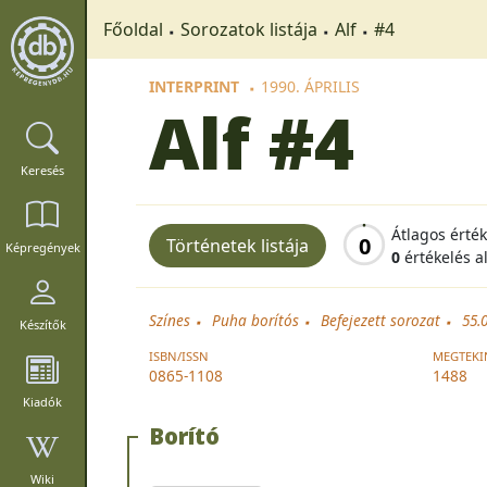
Főoldal
Sorozatok listája
Alf
#4
INTERPRINT
1990. ÁPRILIS
Alf
#4
Keresés
Átlagos érté
0
Történetek listája
Képregények
0
értékelés a
Színes
Puha borítós
Befejezett sorozat
55.
Készítők
ISBN/ISSN
MEGTEKI
0865-1108
1488
Kiadók
Borító
Wiki