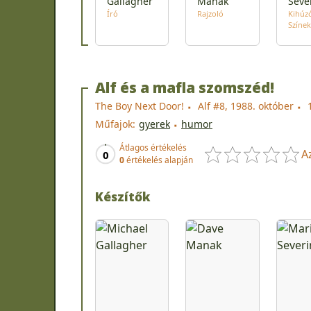
Gallagher
Manak
Seve
Író
Rajzoló
Kihúz
Színek
Alf és a mafla szomszéd!
The Boy Next Door!
Alf #8, 1988. október
Műfajok:
gyerek
humor
Átlagos értékelés
A
0
0
értékelés alapján
Készítők