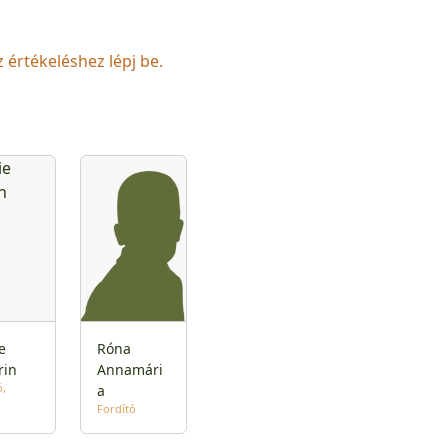
z értékeléshez lépj be.
e
Róna
rin
Annamári
ó
a
Fordító