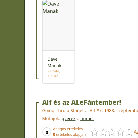
Dave
Manak
Rajzoló
Kihúzó
Alf és az ALeFántember!
Going Thru a Stage!
Alf #7, 1988. szeptemb
Műfajok:
gyerek
humor
Átlagos értékelés
A
0
0
értékelés alapján