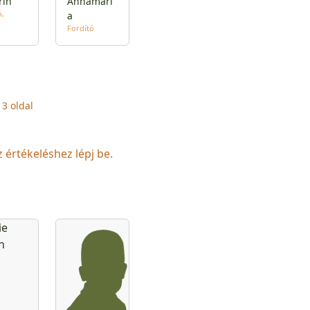
rin
Annamári
ó
a
Fordító
13 oldal
z értékeléshez lépj be.