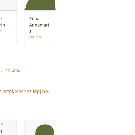
e
Róna
rin
Annamári
ó
a
Fordító
12 oldal
z értékeléshez lépj be.