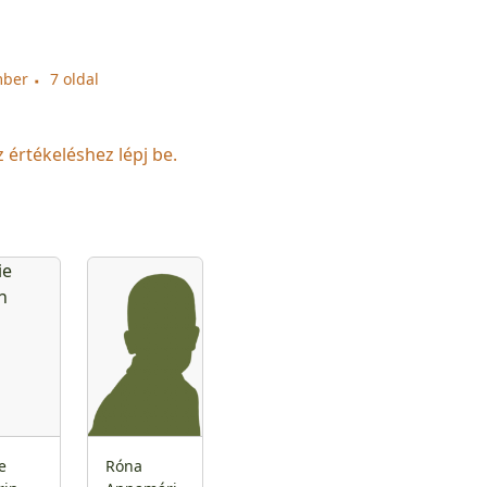
mber
7 oldal
z értékeléshez lépj be.
e
Róna