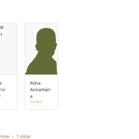
e
Róna
rin
Annamári
ó
a
Fordító
ember
7 oldal