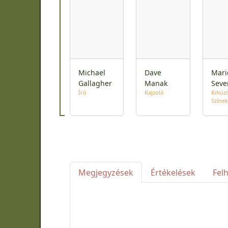
Michael
Dave
Mari
Gallagher
Manak
Seve
Író
Rajzoló
Kihúz
Színek
Megjegyzések
Értékelések
Fel