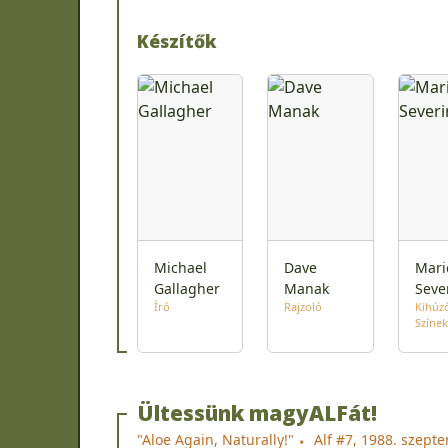
Készítők
Michael
Dave
Mari
Gallagher
Manak
Seve
Író
Rajzoló
Kihúz
Színek
Ültessünk magyALFát!
"Aloe Again, Naturally!"
Alf #7, 1988. szept