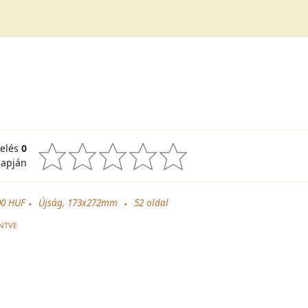
kelés
0
lapján
00 HUF
Újság, 173x272mm
52
oldal
NTVE