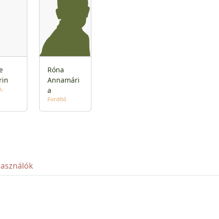
e
Róna
rin
Annamári
ó
a
Fordító
használók