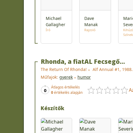
Michael
Dave
Mari
Gallagher
Manak
Seve
Író
Rajzoló
Kihúz
Színek
Rhonda, a fiatAL Fecsegő...
The Return Of Rhonda!
Alf Annual #1, 1988.
Műfajok:
gyerek
humor
Átlagos értékelés
A
0
0
értékelés alapján
Készítők