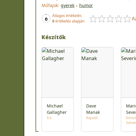
Műfajok:
gyerek
humor
Átlagos értékelés
A
0
0
értékelés alapján
Készítők
Michael
Dave
Mari
Gallagher
Manak
Seve
Író
Rajzoló
Kihúz
Színek