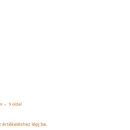
er
9 oldal
z értékeléshez lépj be.