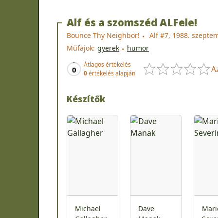
Alf és a szomszéd ALFele!
Bounce Thy Neighbor!
Alf #7, 1988. szepte
Műfajok:
gyerek
humor
Átlagos értékelés
A
0
0
értékelés alapján
Készítők
Michael
Dave
Mari