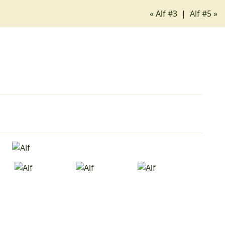
« Alf #3
|
Alf #5 »