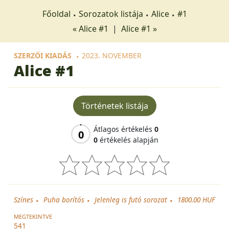
Főoldal
Sorozatok listája
Alice
#1
« Alice #1
|
Alice #1 »
SZERZŐI KIADÁS
2023. NOVEMBER
Alice
#1
Történetek listája
Átlagos értékelés
0
0
0
értékelés alapján
Színes
Puha borítós
Jelenleg is futó sorozat
1800.00 HUF
MEGTEKINTVE
541