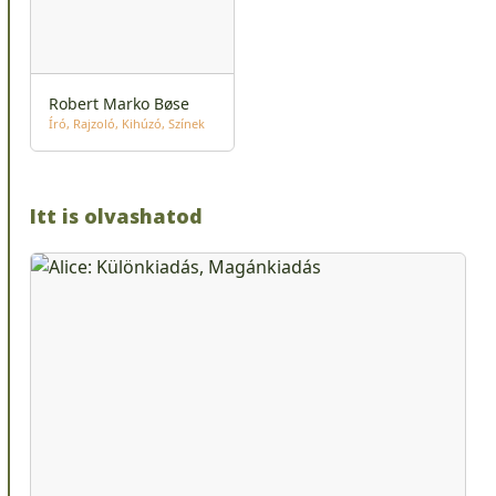
Robert Marko Bøse
Író
Rajzoló
Kihúzó
Színek
Itt is olvashatod