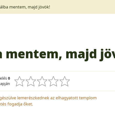
bálba mentem, majd jövök!
a mentem, majd jö
kelés
0
lapján
iegészülve lemerészkednek az elhagyatott templom
tés fogadja őket.