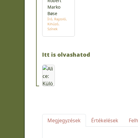
Robert
Marko
Bøse
Író
Rajzoló
Kihúzó
Színek
Itt is olvashatod
Megjegyzések
Értékelések
Fel