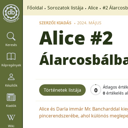
Főoldal
Sorozatok listája
Alice
#2 Álarcos
SZERZŐI KIADÁS
2024. MÁJUS
Alice
#2
Keresés
Álarcosbálb
Képregények
Készítők
Átlagos érté
0
Történetek listája
0
értékelés a
Kiadók
Alice és Darla immár Mr. Bancharddal k
pincerendszerébe, ahol különös meglepe
Wiki