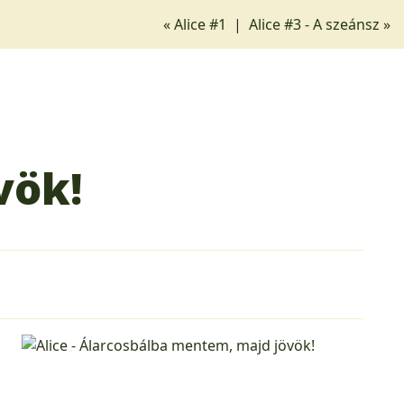
« Alice #1
|
Alice #3 - A szeánsz »
vök!