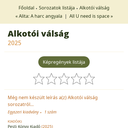
Főoldal
Sorozatok listája
Alkotói válság
« Alita: A harc angyala
|
All U need is space »
Alkotói válság
2025
Képregények listája
Még nem készült leírás a(z) Alkotói válság
sorozatról...
Egyszeri kiadvány
1 szám
KIADÓ(K):
Pesti Könyv Kiadó
(2025)