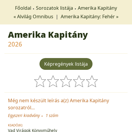
Főoldal
Sorozatok listája
Amerika Kapitány
« Alvilág Omnibus
|
Amerika Kapitány: Fehér »
Amerika Kapitány
2026
Képregények listája
Még nem készült leírás a(z) Amerika Kapitány
sorozatról...
Egyszeri kiadvány
1 szám
KIADÓ(K):
Vad Virágok Könyvműhely