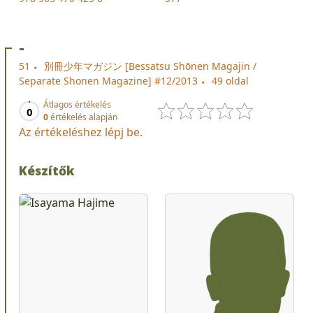
-
51
別冊少年マガジン [Bessatsu Shōnen Magajin /
Separate Shonen Magazine] #12/2013
49 oldal
Átlagos értékelés
0
0
értékelés alapján
Az értékeléshez lépj be.
Készítők