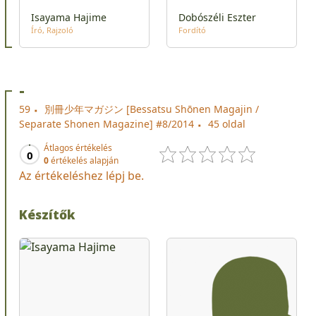
Isayama Hajime
Dobószéli Eszter
Író
Rajzoló
Fordító
-
59
別冊少年マガジン [Bessatsu Shōnen Magajin /
Separate Shonen Magazine] #8/2014
45 oldal
Átlagos értékelés
0
0
értékelés alapján
Az értékeléshez lépj be.
Készítők