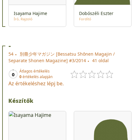
Isayama Hajime
Dobószéli Eszter
Író
Rajzoló
Fordító
-
54
別冊少年マガジン [Bessatsu Shōnen Magajin /
Separate Shonen Magazine] #3/2014
41 oldal
Átlagos értékelés
0
0
értékelés alapján
Az értékeléshez lépj be.
Készítők