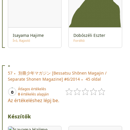
Isayama Hajime
Dobószéli Eszter
Író
Rajzoló
Fordító
-
57
別冊少年マガジン [Bessatsu Shōnen Magajin /
Separate Shonen Magazine] #6/2014
45 oldal
Átlagos értékelés
0
0
értékelés alapján
Az értékeléshez lépj be.
Készítők