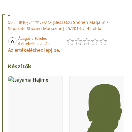
-
56
別冊少年マガジン [Bessatsu Shōnen Magajin /
Separate Shonen Magazine] #5/2014
45 oldal
Átlagos értékelés
0
0
értékelés alapján
Az értékeléshez lépj be.
Készítők