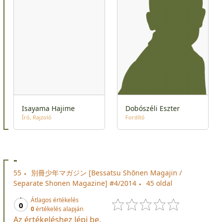
Isayama Hajime
Dobószéli Eszter
Író
Rajzoló
Fordító
-
55
別冊少年マガジン [Bessatsu Shōnen Magajin /
Separate Shonen Magazine] #4/2014
45 oldal
Átlagos értékelés
0
0
értékelés alapján
Az értékeléshez lépj be.