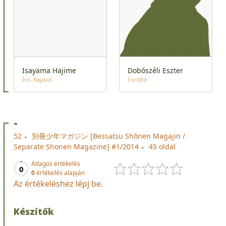
Isayama Hajime
Dobószéli Eszter
Író
Rajzoló
Fordító
-
52
別冊少年マガジン [Bessatsu Shōnen Magajin /
Separate Shonen Magazine] #1/2014
45 oldal
Átlagos értékelés
0
0
értékelés alapján
Az értékeléshez lépj be.
Készítők