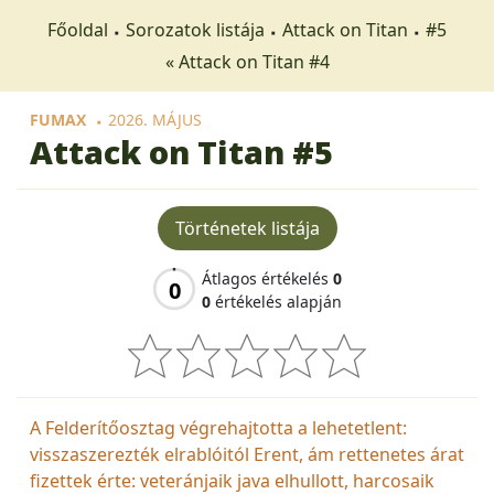
Főoldal
Sorozatok listája
Attack on Titan
#5
« Attack on Titan #4
FUMAX
2026. MÁJUS
Attack on Titan
#5
Történetek listája
Átlagos értékelés
0
0
0
értékelés alapján
A Felderítőosztag végrehajtotta a lehetetlent:
visszaszerezték elrablóitól Erent, ám rettenetes árat
fizettek érte: veteránjaik java elhullott, harcosaik