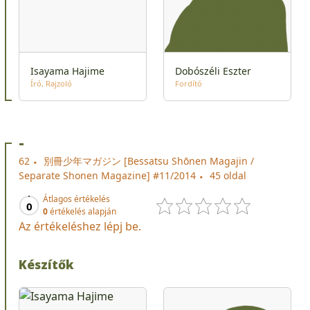
Isayama Hajime
Dobószéli Eszter
Író
Rajzoló
Fordító
-
62
別冊少年マガジン [Bessatsu Shōnen Magajin /
Separate Shonen Magazine] #11/2014
45 oldal
Átlagos értékelés
0
0
értékelés alapján
Az értékeléshez lépj be.
Készítők