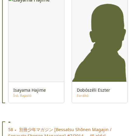
Isayama Hajime
Dobószéli Eszter
Író
Rajzoló
Fordító
-
58
別冊少年マガジン [Bessatsu Shōnen Magajin /
Separate Shonen Magazine] #7/2014
45 oldal