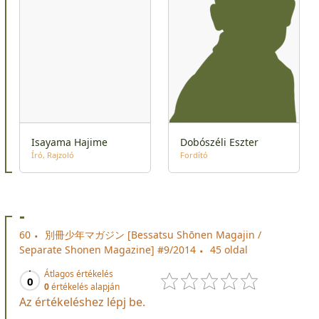
Isayama Hajime
Dobószéli Eszter
Író
Rajzoló
Fordító
-
60
別冊少年マガジン [Bessatsu Shōnen Magajin /
Separate Shonen Magazine] #9/2014
45 oldal
Átlagos értékelés
0
0
értékelés alapján
Az értékeléshez lépj be.