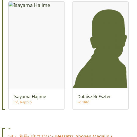
Isayama Hajime
Dobószéli Eszter
Író
Rajzoló
Fordító
-
53
別冊少年マガジン [Bessatsu Shōnen Magajin /