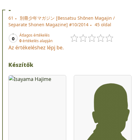
-
61
別冊少年マガジン [Bessatsu Shōnen Magajin /
Separate Shonen Magazine] #10/2014
45 oldal
Átlagos értékelés
0
0
értékelés alapján
Az értékeléshez lépj be.
Készítők