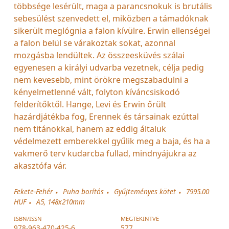
többsége lesérült, maga a parancsnokuk is brutális
sebesülést szenvedett el, miközben a támadóknak
sikerült meglógnia a falon kívülre. Erwin ellenségei
a falon belül se várakoztak sokat, azonnal
mozgásba lendültek. Az összeesküvés szálai
egyenesen a királyi udvarba vezetnek, célja pedig
nem kevesebb, mint örökre megszabadulni a
kényelmetlenné vált, folyton kíváncsiskodó
felderítőktől. Hange, Levi és Erwin őrült
hazárdjátékba fog, Erennek és társainak ezúttal
nem titánokkal, hanem az eddig általuk
védelmezett emberekkel gyűlik meg a baja, és ha a
vakmerő terv kudarcba fullad, mindnyájukra az
akasztófa vár.
Fekete-Fehér
Puha borítós
Gyűjteményes kötet
7995.00
HUF
A5, 148x210mm
ISBN/ISSN
MEGTEKINTVE
978-963-470-425-6
577