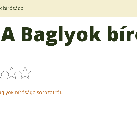
k bírósága
 A Baglyok bí
glyok bírósága sorozatról...