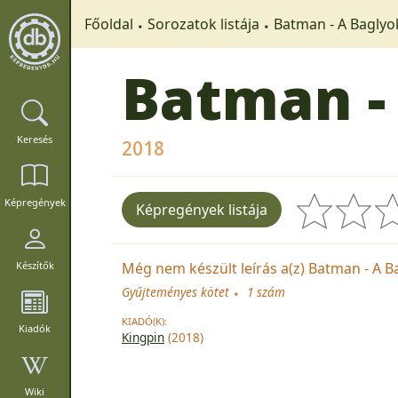
Főoldal
Sorozatok listája
Batman - A Baglyo
Batman -
Keresés
2018
Képregények
Képregények listája
Még nem készült leírás a(z) Batman - A Ba
Készítők
Gyűjteményes kötet
1 szám
KIADÓ(K):
Kiadók
Kingpin
(2018)
Wiki