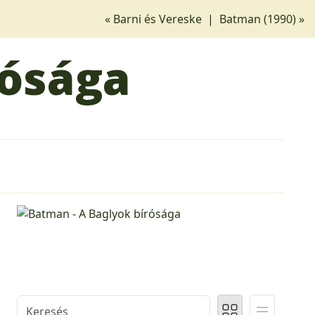
« Barni és Vereske
|
Batman (1990) »
rósága