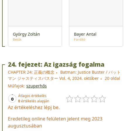
György Zoltán
Bayer Antal
Betűk
Fordító
24. fejezet: Az igazság fogalma
CHAPTER 24: 正義の概念
Batman: Justice Buster / バット
マン ジャスティスバスター Vol. 4, 2024. október
20 oldal
Műfajok:
szuperhős
Átlagos értékelés
0
0
értékelés alapján
Az értékeléshez lépj be.
Eredetileg online felületen jelent meg 2023
augusztusában