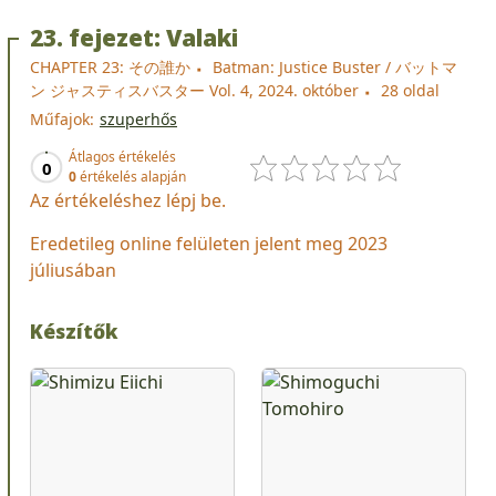
23. fejezet: Valaki
CHAPTER 23: その誰か
Batman: Justice Buster / バットマ
ン ジャスティスバスター Vol. 4, 2024. október
28 oldal
Műfajok:
szuperhős
Átlagos értékelés
0
0
értékelés alapján
Az értékeléshez lépj be.
Eredetileg online felületen jelent meg 2023
júliusában
Készítők