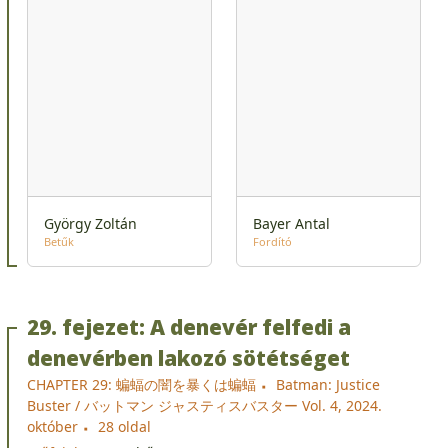
György Zoltán
Bayer Antal
Betűk
Fordító
29. fejezet: A denevér felfedi a
denevérben lakozó sötétséget
CHAPTER 29: 蝙蝠の闇を暴くは蝙蝠
Batman: Justice
Buster / バットマン ジャスティスバスター Vol. 4, 2024.
október
28 oldal