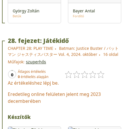
György Zoltán
Bayer Antal
Betűk
Fordító
28. fejezet: Játékidő
CHAPTER 28: PLAY TIME
Batman: Justice Buster / バット
マン ジャスティスバスター Vol. 4, 2024. október
16 oldal
Műfajok:
szuperhős
Átlagos értékelés
0
0
értékelés alapján
Az értékeléshez lépj be.
Eredetileg online felületen jelent meg 2023
decemberében
Készítők