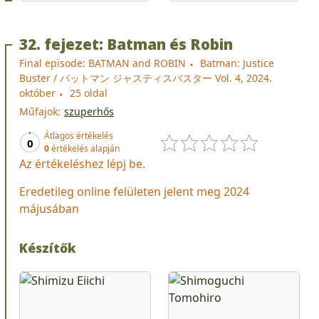
32. fejezet: Batman és Robin
Final episode: BATMAN and ROBIN
Batman: Justice
Buster / バットマン ジャスティスバスター Vol. 4, 2024.
október
25 oldal
Műfajok:
szuperhős
Átlagos értékelés
0
0
értékelés alapján
Az értékeléshez lépj be.
Eredetileg online felületen jelent meg 2024
májusában
Készítők