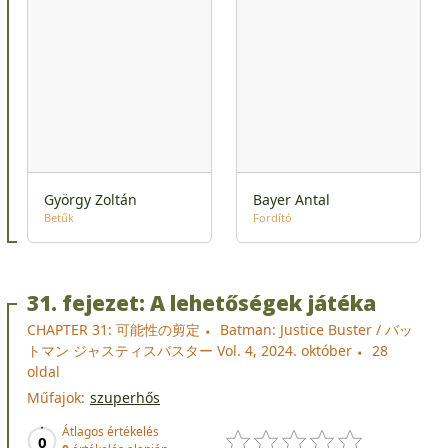
György Zoltán
Bayer Antal
Betűk
Fordító
31. fejezet: A lehetőségek játéka
CHAPTER 31: 可能性の剪定
Batman: Justice Buster / バッ
トマン ジャスティスバスター Vol. 4, 2024. október
28
oldal
Műfajok:
szuperhős
Átlagos értékelés
0