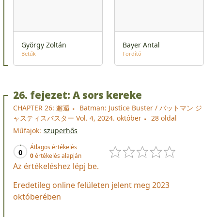
György Zoltán
Bayer Antal
Betűk
Fordító
26. fejezet: A sors kereke
CHAPTER 26: 邂逅
Batman: Justice Buster / バットマン ジ
ャスティスバスター Vol. 4, 2024. október
28 oldal
Műfajok:
szuperhős
Átlagos értékelés
0
0
értékelés alapján
Az értékeléshez lépj be.
Eredetileg online felületen jelent meg 2023
októberében