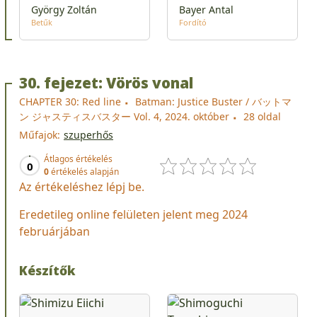
György Zoltán
Bayer Antal
Betűk
Fordító
30. fejezet: Vörös vonal
CHAPTER 30: Red line
Batman: Justice Buster / バットマ
ン ジャスティスバスター Vol. 4, 2024. október
28 oldal
Műfajok:
szuperhős
Átlagos értékelés
0
0
értékelés alapján
Az értékeléshez lépj be.
Eredetileg online felületen jelent meg 2024
februárjában
Készítők