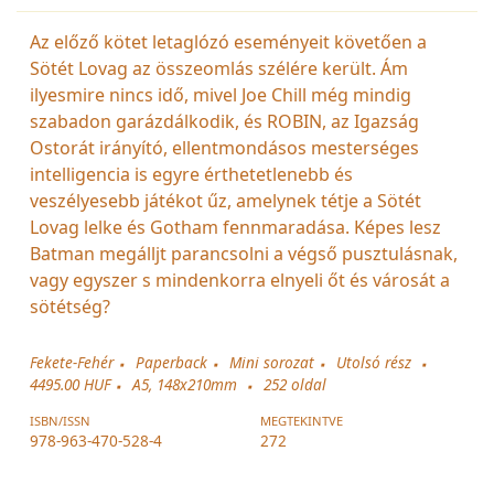
Az előző kötet letaglózó eseményeit követően a
Sötét Lovag az összeomlás szélére került. Ám
ilyesmire nincs idő, mivel Joe Chill még mindig
szabadon garázdálkodik, és ROBIN, az Igazság
Ostorát irányító, ellentmondásos mesterséges
intelligencia is egyre érthetetlenebb és
veszélyesebb játékot űz, amelynek tétje a Sötét
Lovag lelke és Gotham fennmaradása. Képes lesz
Batman megálljt parancsolni a végső pusztulásnak,
vagy egyszer s mindenkorra elnyeli őt és városát a
sötétség?
Fekete-Fehér
Paperback
Mini sorozat
Utolsó rész
4495.00 HUF
A5, 148x210mm
252
oldal
ISBN/ISSN
MEGTEKINTVE
978-963-470-528-4
272