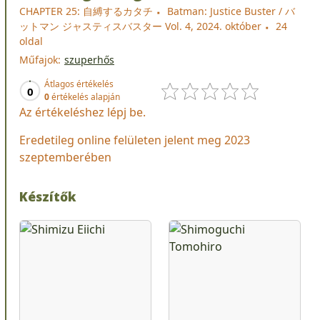
CHAPTER 25: 自縛するカタチ
Batman: Justice Buster / バ
ットマン ジャスティスバスター Vol. 4, 2024. október
24
oldal
Műfajok:
szuperhős
Átlagos értékelés
0
0
értékelés alapján
Az értékeléshez lépj be.
Eredetileg online felületen jelent meg 2023
szeptemberében
Készítők