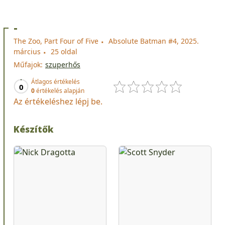
-
The Zoo, Part Four of Five
Absolute Batman #4, 2025.
március
25 oldal
Műfajok:
szuperhős
Átlagos értékelés
0
0
értékelés alapján
Az értékeléshez lépj be.
Készítők