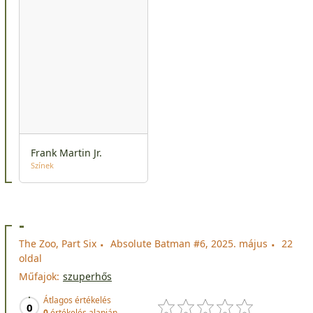
Frank Martin Jr.
Színek
-
The Zoo, Part Six
Absolute Batman #6, 2025. május
22
oldal
Műfajok:
szuperhős
Átlagos értékelés
0
0
értékelés alapján