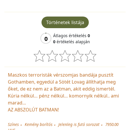
Történetek listája
Átlagos értékelés
0
0
0
értékelés alapján
Maszkos terroristák vérszomjas bandája pusztít
Gothamben, egyedül a Sötét Lovag állíthatja meg
őket, de ez nem az a Batman, akit eddig ismertél.
Kúria nélkül… pénz nélkül… komornyik nélkül.. ami
marad…
AZ ABSZOLÚT BATMAN!
Színes
Kemény borítós
Jelenleg is futó sorozat
7950.00