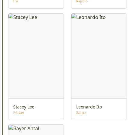
Író
Rajzoló
Stacey Lee
Leonardo Ito
Kihúzó
Színek