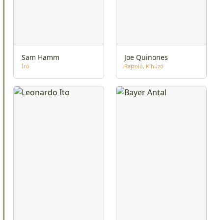
Sam Hamm
Joe Quinones
Író
Rajzoló
Kihúzó