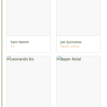
Sam Hamm
Joe Quinones
Író
Rajzoló
Kihúzó