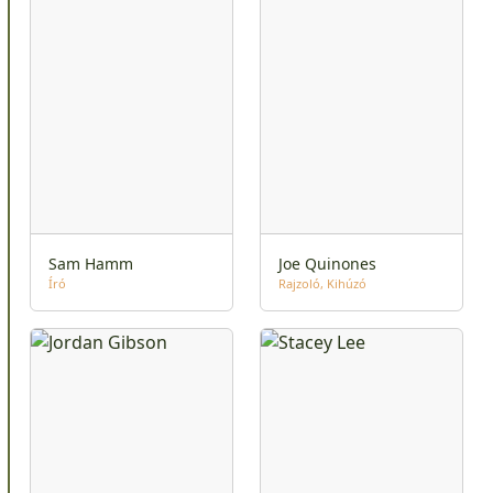
Sam Hamm
Joe Quinones
Író
Rajzoló
Kihúzó