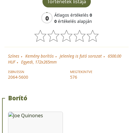
Történetek listája
Átlagos értékelés
0
0
0
értékelés alapján
Színes
Kemény borítós
Jelenleg is futó sorozat
6500.00
HUF
Egyedi, 172x265mm
ISBN/ISSN
MEGTEKINTVE
2064-5600
576
Borító