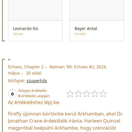
Leonardo Ito
Bayer Antal
Színek
Fordító
-
Echoes, Chapter 2
Batman '89: Echoes #2, 2024.
május
20 oldal
Műfajok:
szuperhős
Átlagos értékelés
0
0
értékelés alapján
Az értékeléshez lépj be.
Firefly újonnan börtönbe kerül Arkhamban, ahol Dr.
Jonathan Crane érdeklődik iránta. Harleen Quinzel
megpróbál beépülni Arkhambe, hogy szenzációt